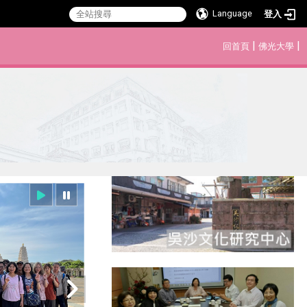
Language
登入
:::
|
|
回首頁
佛光大學