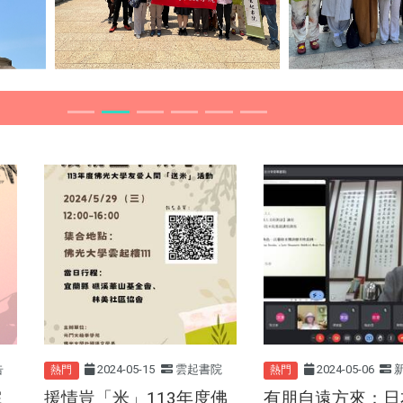
告
2024-05-15
雲起書院
2024-05-06
熱門
熱門
院
援情豈「米」113年度佛
有朋自遠方來：日