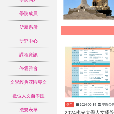
學院成員
所屬系所
研究中心
課程資訊
停雲雅會
文學經典花園專文
數位人文自學區
2024-05-15
學院公
熱門
法規表單
2024佛光大學人文學