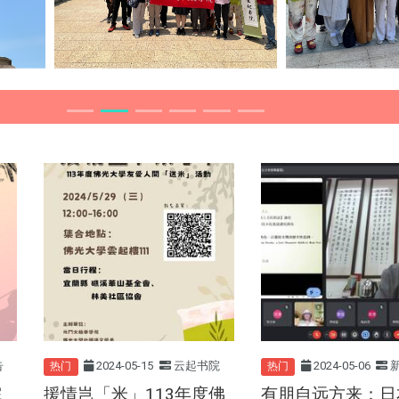
告
2024-05-15
云起书院
2024-05-06
热门
热门
院
援情岂「米」113年度佛
有朋自远方来：日