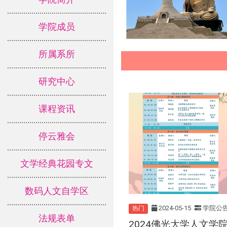
学院成员
所属系所
研究中心
课程资讯
停云雅会
文学经典花园专文
数码人文自学区
2024-05-15
学院公
热门
法规表单
2024佛光大学人文学