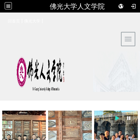
佛光大学人文学院
:::
|
|
回首页
佛光大学
Toggl