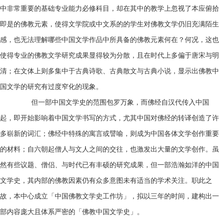
中非常重要的基础专业能力必修科目，却在其中的教学上忽视了本应俯拾
即是的佛教元素，使得文学院或中文系的的学生对佛教文学仍旧充满陌生
感，也无法理解哪些中国文学作品中所具备的佛教元素何在？何况，这也
使得专业的佛教文学研究成果显得较为分散，且在时代上多偏于唐宋与明
清；在文体上则多集中于古典诗歌、古典散文与古典小说，显示出佛教中
国文学的研究有过度窄化的现象。
但一部中国文学史的范围包罗万象，而佛经自汉代传入中国
起，即开始影响着中国文学书写的方式，尤其中国对佛经的转译创造了许
多崭新的词汇；佛经中特殊的寓言或譬喻，则成为中国各体文学创作重要
的材料；自六朝起僧人与文人之间的交往，也激发出大量的文学创作。虽
然有些议题、僧侣、与时代已有丰硕的研究成果，但一部浩瀚如洋的中国
文学史，其内部的佛教因素仍有众多意图未有适当的学术关注。职此之
故，本中心成立「中国佛教文学史工作坊」，拟以三年的时间，建构出一
部内容庞大且体系严密的「佛教中国文学史」。