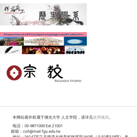
本网站着作权属于佛光大学 人文学院，请详见
使用规则
。
电话：03-9871000 Ext.21001
邮箱：coh@mail.fgu.edu.tw
地址：26247宜兰县礁溪乡林美村林尾路160号（云起楼318室） 参