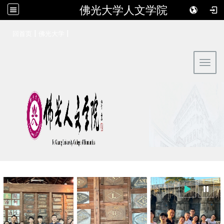
佛光大学人文学院
:::
|
|
回首页
佛光大学
Toggl