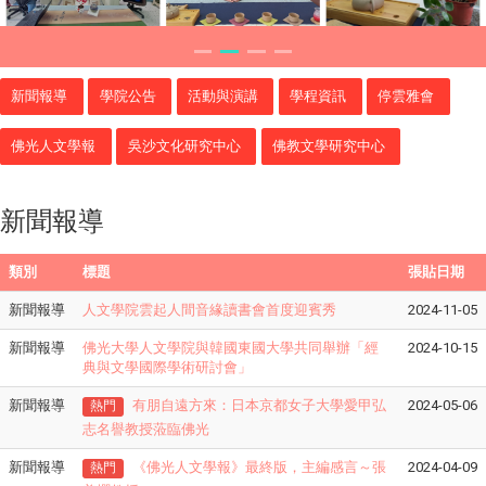
新聞報導
學院公告
活動與演講
學程資訊
停雲雅會
佛光人文學報
吳沙文化研究中心
佛教文學研究中心
新聞報導
類別
標題
張貼日期
新聞報導
人文學院雲起人間音緣讀書會首度迎賓秀
2024-11-05
新聞報導
佛光大學人文學院與韓國東國大學共同舉辦「經
2024-10-15
典與文學國際學術研討會」
新聞報導
有朋自遠方來：日本京都女子大學
愛甲弘
2024-05-06
熱門
志名譽教授蒞臨佛光
新聞報導
《佛光人文學報》最終版，主編感言～張
2024-04-09
熱門