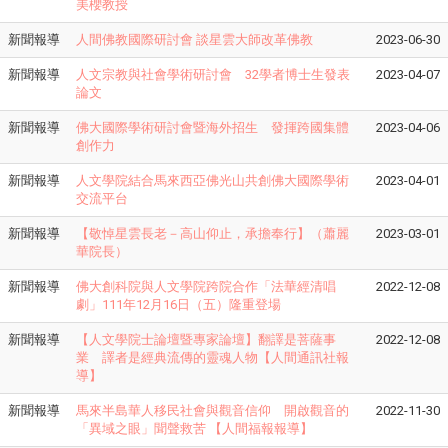
美櫻教授
新聞報導
人間佛教國際研討會 談星雲大師改革佛教
2023-06-30
新聞報導
人文宗教與社會學術研討會 32學者博士生發表
2023-04-07
論文
新聞報導
佛大國際學術研討會暨海外招生 發揮跨國集體
2023-04-06
創作力
新聞報導
人文學院結合馬來西亞佛光山共創佛大國際學術
2023-04-01
交流平台
新聞報導
【敬悼星雲長老－高山仰止，承擔奉行】（蕭麗
2023-03-01
華院長）
新聞報導
佛大創科院與人文學院跨院合作「法華經清唱
2022-12-08
劇」111年12月16日（五）隆重登場
新聞報導
【人文學院士論壇暨專家論壇】翻譯是菩薩事
2022-12-08
業 譯者是經典流傳的靈魂人物【人間通訊社報
導】
新聞報導
馬來半島華人移民社會與觀音信仰 開啟觀音的
2022-11-30
「異域之眼」聞聲救苦 【人間福報報導】