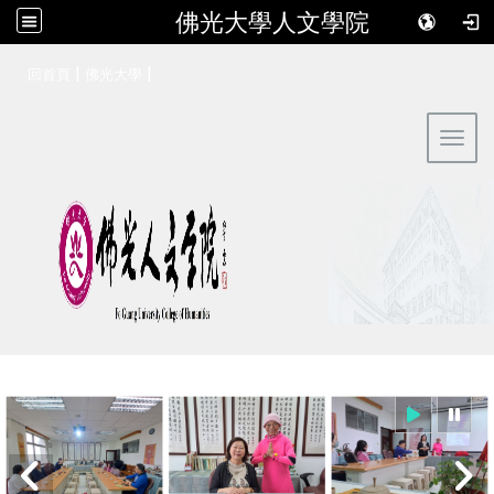
佛光大學人文學院
:::
|
|
回首頁
佛光大學
Toggl