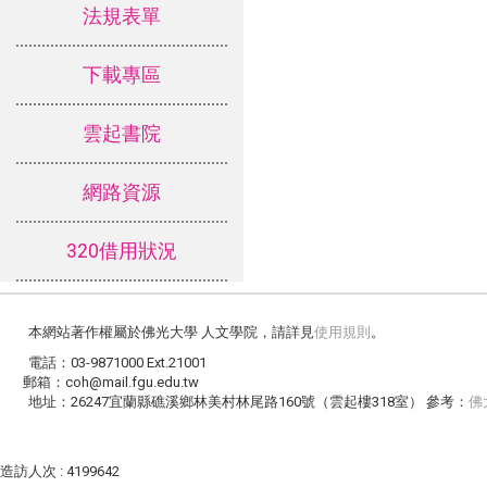
法規表單
下載專區
雲起書院
網路資源
320借用狀況
本網站著作權屬於佛光大學 人文學院，請詳見
使用規則
。
電話：03-9871000 Ext.21001
郵箱：coh@mail.fgu.edu.tw
地址：26247宜蘭縣礁溪鄉林美村林尾路160號（雲起樓318室） 參考：
佛
造訪人次 : 4199642