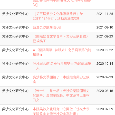
雲起書院共同舉辦[客家文化田調考察(參
訪)]
吳沙文化研究中心
［第三屆吳沙文化作家微旅行］於
2021-11-25
20211124舉行，活動圓滿成功!!
吳沙文化研究中心
藝遊吳沙故居[影片]
2021-03-10
吳沙文化研究中心
《蘭陽飲食文學食單－吳沙公飲食篇》
2021-02-23
已成稿了
吳沙文化研究中心
​■ 《蘭陽風華 ‧ 詩壯旅》之手寫筆跡的詩
2020-12-22
風華 ■
吳沙文化研究中心
吳沙紀念館 名垂竹帛無雙士 功闢蘭城第
2020-10-14
一人
吳沙文化研究中心
吳沙藝文季開鑼了！本院推出吳沙公飲
2020-09-23
食
吳沙文化研究中心
【米一斗、斧一柄：吳沙公蘭陽開發史
2020-08-18
的故事】蕭麗華院長、中文系博士生柯
乃文
吳沙文化研究中心
本院吳沙文化研究中心開啟「佛光大學
2020-07-09
蘭陽飲食文學吳沙公食單計畫」