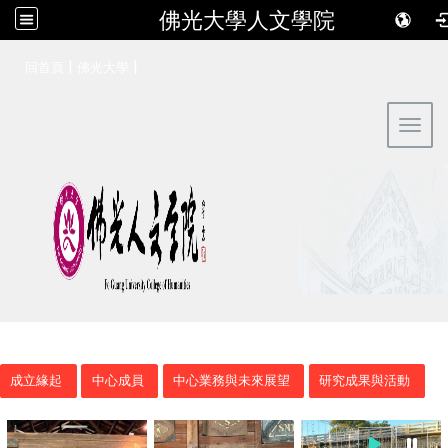
佛光大學人文學院
:::
|
|
回首頁
佛光大學
Toggl
成立緣起
中心成員
中心業務與未來展望
研究成果與活動