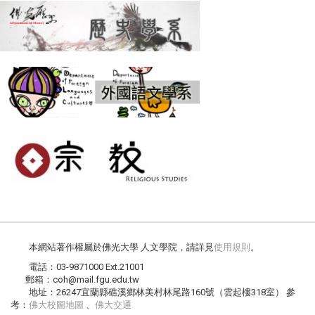
本網站著作權屬於佛光大學 人文學院，請詳見
使用規則
。
電話：03-9871000 Ext.21001
郵箱：coh@mail.fgu.edu.tw
地址：26247宜蘭縣礁溪鄉林美村林尾路160號（雲起樓318室） 參
考：
佛大校圖地圖
、
佛大交通