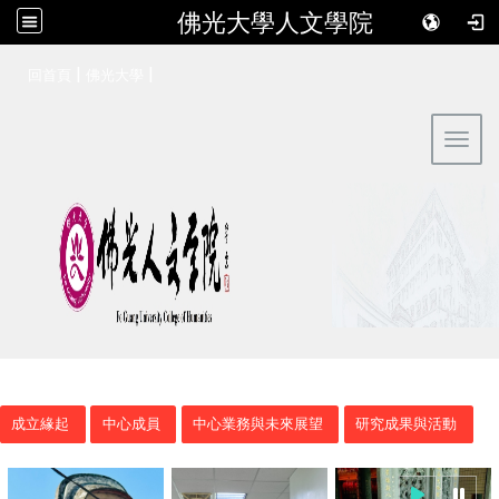
佛光大學人文學院
:::
|
|
回首頁
佛光大學
Toggl
成立緣起
中心成員
中心業務與未來展望
研究成果與活動