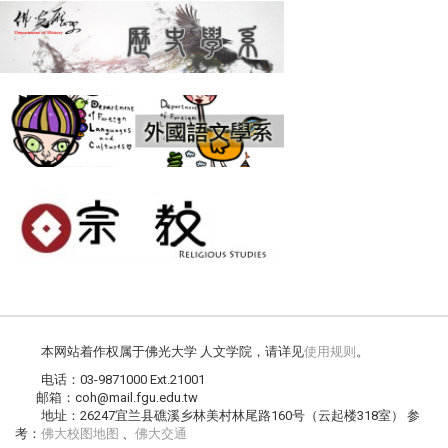
本网站着作权属于佛光大学 人文学院，请详见
使用规则
。
电话：03-9871000 Ext.21001
邮箱：coh@mail.fgu.edu.tw
地址：26247宜兰县礁溪乡林美村林尾路160号（云起楼318室） 参
考：
佛大校图地图
、
佛大交通