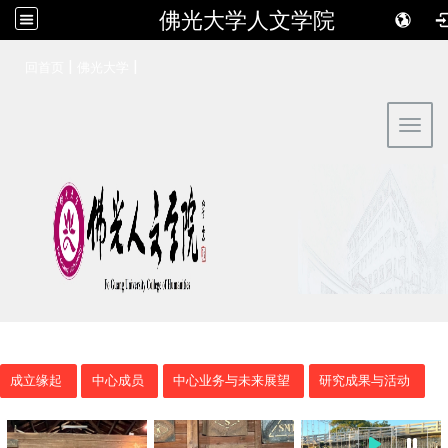
佛光大学人文学院
:::
|
|
回首页
佛光大学
Toggl
成立缘起
中心成员
中心业务与未来展望
研究成果与活动