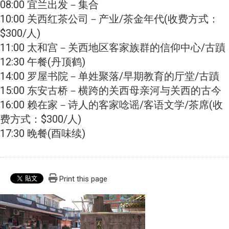
08:00 宜兰出发－集合
10:00 关西红茶公司－产业/茶金年代(收费方式：
$300/人)
11:00 太和宫－关西地区客家族群的信仰中心/古蹟
12:30 午餐(丹顶鹤)
14:00 罗屋书院－单姓聚落/早期教育的厅堂/古蹟
15:00 东安古桥－横跨的关西母亲河与关西的古今
16:00 赖在家－诗人的客家唸谣/客语文学/茶席(收
费方式：$300/人)
17:30 晚餐(酉味续)
Print this page