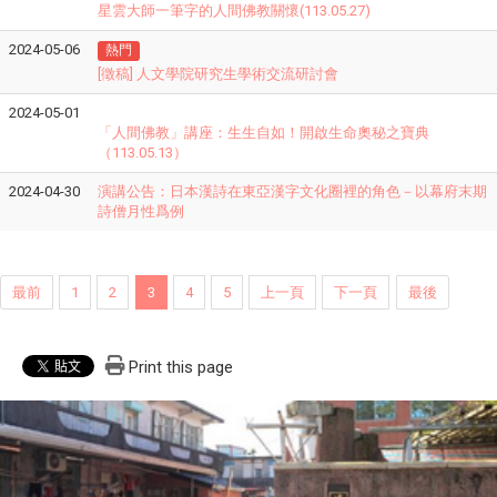
星雲大師一筆字的人間佛教關懷(113.05.27)
2024-05-06
熱門
[徵稿] 人文學院研究生學術交流研討會
2024-05-01
「人間佛教」講座：生生自如！開啟生命奧秘之寶典
（113.05.13）
2024-04-30
演講公告：日本漢詩在東亞漢字文化圈裡的角色－以幕府末期
詩僧月性爲例
最前
1
2
3
4
5
上一頁
下一頁
最後
Print this page