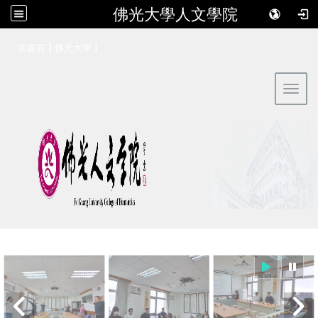
佛光大學人文學院
:::
|
|
回首頁
佛光大學
Toggl