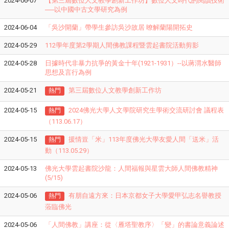
2024-06-07
【第三屆數位人文教學創新工作坊】數位人文時代的閱讀技術
──以中國中古文學研究為例
2024-06-04
「吳沙開蘭」帶學生參訪吳沙故居 暸解蘭陽開拓史
2024-05-29
112學年度第2學期人間佛教課程暨雲起書院活動剪影
2024-05-28
日據時代非暴力抗爭的黃金十年(1921-1931）--以蔣渭水醫師
思想及言行為例
2024-05-21
第三屆數位人文教學創新工作坊
熱門
2024-05-15
2024佛光大學人文學院研究生學術交流研討會 議程表
熱門
（113.06.17）
2024-05-15
援情豈「米」113年度佛光大學友愛人間「送米」活
熱門
動（113.05.29）
2024-05-13
佛光大學雲起書院沙龍：人間福報與星雲大師人間佛教精神
(5/15)
2024-05-06
有朋自遠方來：日本京都女子大學
愛甲弘志名譽教授
熱門
蒞臨佛光
2024-05-06
「人間佛教」講座：從〈雁塔聖教序〉「變」的書論意義論述