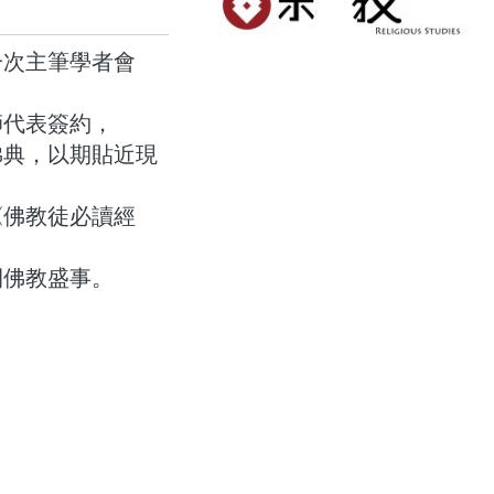
一次主筆學者會
師代表簽約，
佛典，以期貼近現
《佛教徒必讀經
間佛教盛事。