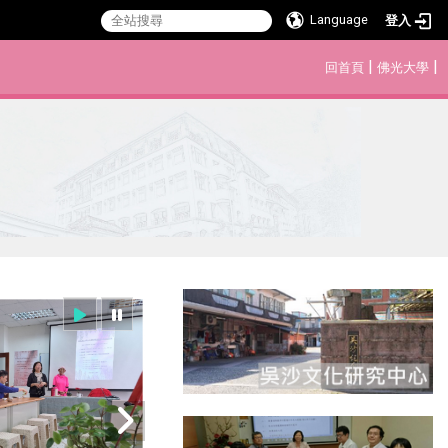
Language
登入
:::
|
|
回首頁
佛光大學