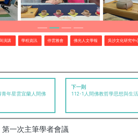
與演講
學程資訊
停雲雅會
佛光人文學報
吳沙文化研究中
下一則
解青年星雲宜蘭人間佛
112-1人間佛教哲學思想與生
》第一次主筆學者會議