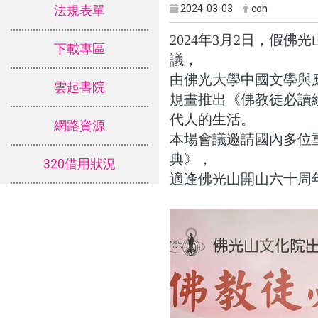
2024-03-03
coh
法規表單
2024年3月2日，假
下載專區
議
，
由佛光大學中國文學與
雲起書院
規畫推出《佛教徒必讀
代人的生活。
網路資源
本場會議邀請國內多位
典》，
320借用狀況
適逢佛光山開山六十周