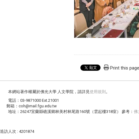
Print this pag
本網站著作權屬於佛光大學 人文學院，請詳見
使用規則
。
電話：03-9871000 Ext.21001
郵箱：coh@mail.fgu.edu.tw
地址：26247宜蘭縣礁溪鄉林美村林尾路160號（雲起樓318室） 參考：
佛
造訪人次 : 4201874