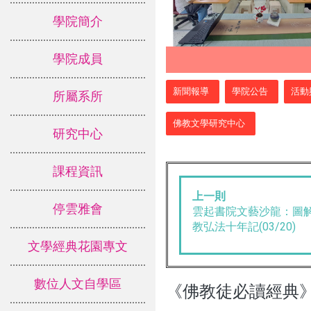
學院簡介
學院成員
:::
新聞報導
學院公告
活動
所屬系所
佛教文學研究中心
研究中心
課程資訊
上一則
停雲雅會
雲起書院文藝沙龍：圖
教弘法十年記(03/20)
文學經典花園專文
數位人文自學區
《佛教徒必讀經典