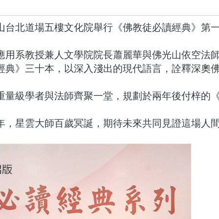
佛光山台北道場五樓文化院舉行
《佛教徒必讀經典》第
應用系教授兼人文學院院長蕭麗華與佛光山依空法
經典》三十本，以
深入淺出的
現代語言，詮釋深奧
重量級學者與法師齊聚一堂，規劃於兩年後付梓的
年，星雲大師百歲冥誕，期待未來共同
見證這場人