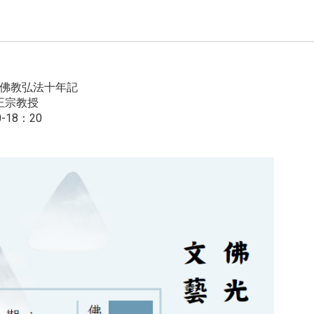
佛教弘法十年記
正宗教授
-18：20