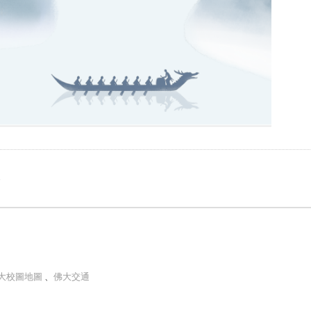
e
大校圖地圖
、
佛大交通