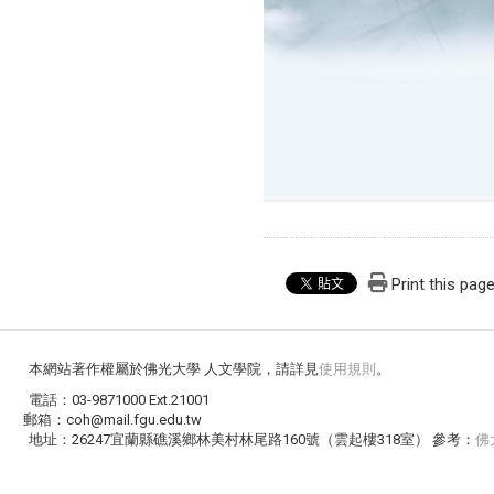
Print this pag
本網站著作權屬於佛光大學 人文學院，請詳見
使用規則
。
電話：03-9871000 Ext.21001
郵箱：coh@mail.fgu.edu.tw
地址：26247宜蘭縣礁溪鄉林美村林尾路160號（雲起樓318室） 參考：
佛