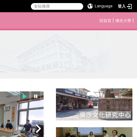
Language
登入
:::
|
|
回首頁
佛光大學