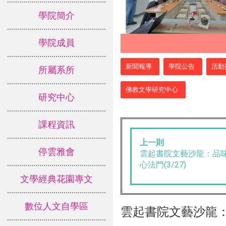
學院簡介
學院成員
:::
新聞報導
學院公告
活動
所屬系所
佛教文學研究中心
研究中心
課程資訊
上一則
停雲雅會
雲起書院文藝沙龍：品
心法門(3/27)
文學經典花園專文
數位人文自學區
雲起書院文藝沙龍：