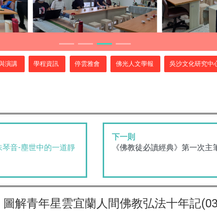
與演講
學程資訊
停雲雅會
佛光人文學報
吳沙文化研究中
下一則
味琴音-塵世中的一道靜
《佛教徒必讀經典》第一次主
圖解青年星雲宜蘭人間佛教弘法十年記(03/