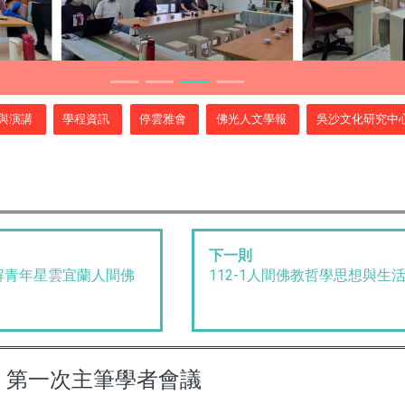
與演講
學程資訊
停雲雅會
佛光人文學報
吳沙文化研究中
下一則
解青年星雲宜蘭人間佛
112-1人間佛教哲學思想與生
》第一次主筆學者會議