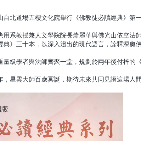
佛光山台北道場五樓文化院舉行
《佛教徒必讀經典》第
應用系教授兼人文學院院長蕭麗華與佛光山依空法
經典》三十本，以
深入淺出的
現代語言，詮釋深奧
重量級學者與法師齊聚一堂，規劃於兩年後付梓的
年，星雲大師百歲冥誕，期待未來共同
見證這場人