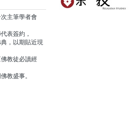
一次主筆學者會
師代表簽約，
佛典，以期貼近現
《佛教徒必讀經
間佛教盛事。