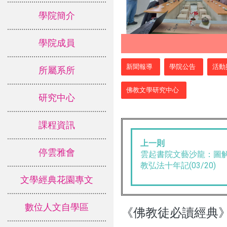
學院簡介
學院成員
:::
新聞報導
學院公告
活動
所屬系所
佛教文學研究中心
研究中心
課程資訊
上一則
停雲雅會
雲起書院文藝沙龍：圖
教弘法十年記(03/20)
文學經典花園專文
數位人文自學區
《佛教徒必讀經典