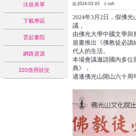
2024-03-03
coh
法規表單
2024年3月2日，假
下載專區
議
，
由佛光大學中國文學與
雲起書院
規畫推出《佛教徒必讀
代人的生活。
網路資源
本場會議邀請國內多位
典》，
320借用狀況
適逢佛光山開山六十周