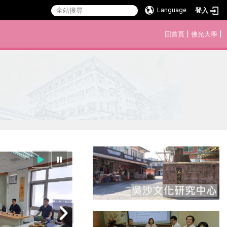
Language
登入
:::
|
|
回首頁
佛光大學