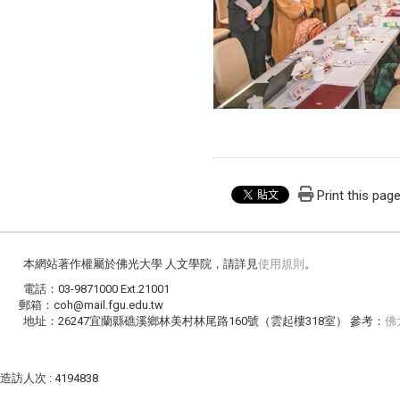
Print this pag
本網站著作權屬於佛光大學 人文學院，請詳見
使用規則
。
電話：03-9871000 Ext.21001
郵箱：coh@mail.fgu.edu.tw
地址：26247宜蘭縣礁溪鄉林美村林尾路160號（雲起樓318室） 參考：
佛
造訪人次 : 4194838