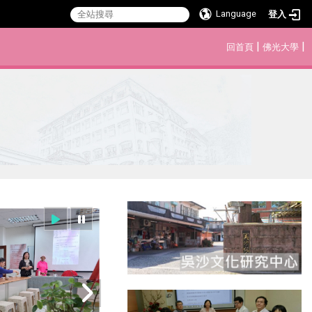
Language
登入
:::
|
|
回首頁
佛光大學