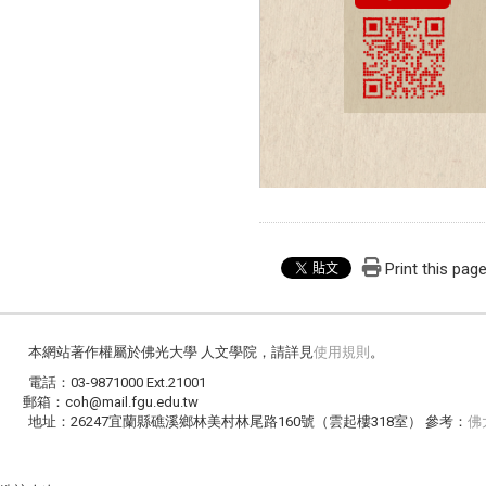
Print this pag
本網站著作權屬於佛光大學 人文學院，請詳見
使用規則
。
電話：03-9871000 Ext.21001
郵箱：coh@mail.fgu.edu.tw
地址：26247宜蘭縣礁溪鄉林美村林尾路160號（雲起樓318室） 參考：
佛