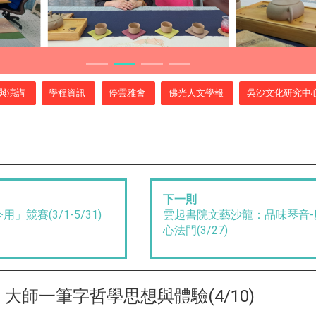
與演講
學程資訊
停雲雅會
佛光人文學報
吳沙文化研究中
下一則
競賽(3/1-5/31)
雲起書院文藝沙龍：品味琴音
心法門(3/27)
大師一筆字哲學思想與體驗(4/10)