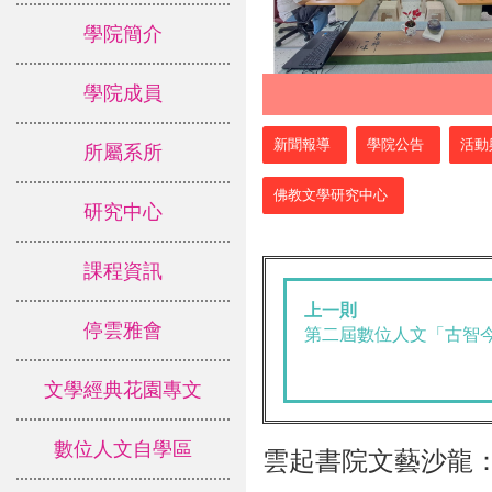
學院簡介
學院成員
:::
新聞報導
學院公告
活動
所屬系所
佛教文學研究中心
研究中心
課程資訊
上一則
停雲雅會
第二屆數位人文「古智今用」
文學經典花園專文
數位人文自學區
雲起書院文藝沙龍：