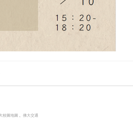
e
大校圖地圖
、
佛大交通