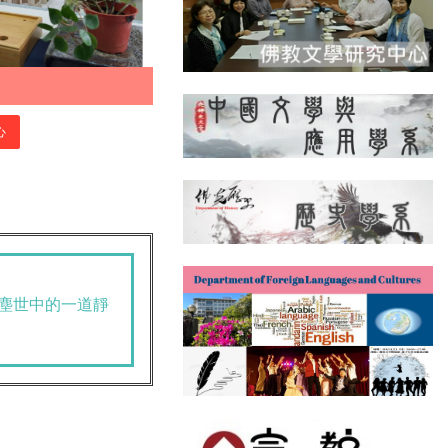
心
-塵世中的一道靜