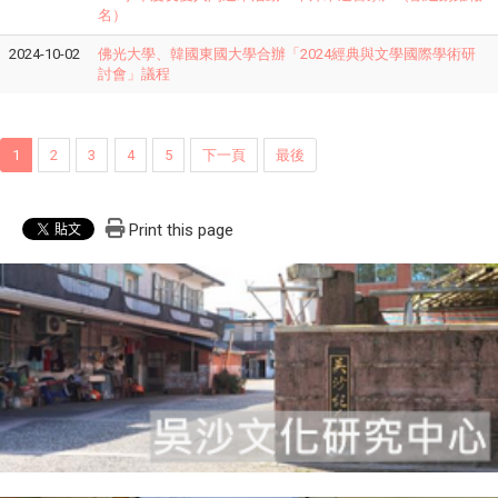
名）
2024-10-02
佛光大學、韓國東國大學合辦「2024經典與文學國際學術研
討會」議程
1
2
3
4
5
下一頁
最後
Print this page