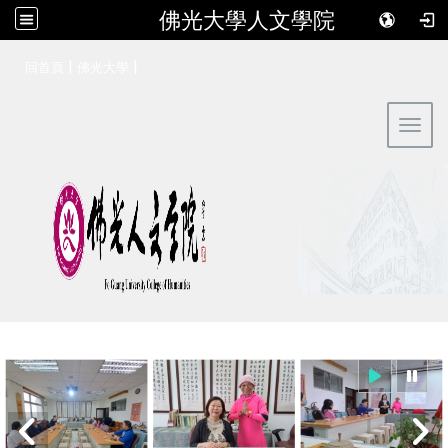
佛光大學人文學院
:::
|
|
回首頁
佛光大學
Toggl