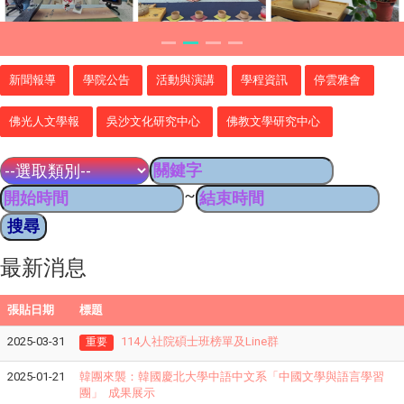
新聞報導
學院公告
活動與演講
學程資訊
停雲雅會
佛光人文學報
吳沙文化研究中心
佛教文學研究中心
~
最新消息
張貼日期
標題
2025-03-31
114人社院碩士班榜單及Line群
重要
2025-01-21
韓團來襲：韓國慶北大學中語中文系「中國文學與語言學習
團」 成果展示