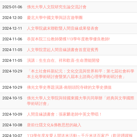
2025-01-06
佛光大學人文院研究生論交流討會
2024-12-30
慶北大學中國文學與語言遊學團
2024-12-11
人文學院歲末聯歡暨人間音緣成果發表會
2024-11-06
恭賀本院三位教師榮獲113學年度教學優良教師!
2024-11-05
人文學院雲起人間音緣讀書會首度迎賓秀
2024-11-05
演講：生生自在、祥和歡喜-生命潛能開發
2024-10-29
「本土社會科新紀元：文化交流與世界和平：第七屆社會科學
本土化學術研討會暨第八屆本土諮商心理學學術研討會」
2024-10-29
佛光文學史專題演講-南朝頭陀寺碑的文學史價值
2024-10-15
佛光大學人文學院與韓國東國大學共同舉辦「經典與文學國際
學術研討會」
2024-10-09
人間音緣讀書會：張家麟老師中英文帶唱！
2024-10-08
唐前仕隱文化&佛教思想的融入
2024-10-07
113學年度友愛人間送米活動～千斤米送百家戶（歡迎踴躍報