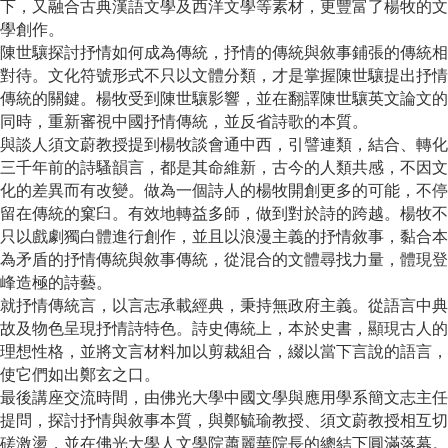
下，又融合古典漢語文學及西洋文學等素材，更豐富了楊牧的文
學創作。
陳世驤探討抒情如何成為傳統，抒情的傳統與敘事鋪張的傳統相
對待。文化符號形式不只以文體分類，才是掌握陳世驤提出抒情
傳統的關鍵。楊牧受到陳世驤影響，並在翻譯陳世驤英文論文的
同時，重新審視中國抒情傳統，並反省詩歌的本質。
與談人須文蔚教授提到楊牧談會通中西，引譬連類，結合、轉化
三千年前的詩騷韻言，都是其命維新，古今的人類共感，不因文
化的差異而有改變。做為一個詩人的楊牧開創更多的可能，不停
留在傳統的窠臼。有效地轉益多師，做到對於詩的跨越。楊牧不
只以戲劇獨白體進行創作，並且以浪漫主義的抒情敘事，黏合本
為矛盾的抒情傳統與敘事傳統，從混合的文體尋找力量，體現登
峰造極的詩藝。
就抒情傳統言，以言志承載經典，秉持無政府主義。從語言中典
故及物色呈現抒情詩特色。詩史傳統上，本於史書，顯現古人的
理想性格，並將文言材料加以剪裁組合，綴以當下言說的語言，
使它們如出鄭玄之口。
最後講座交流時間，由佛光大學中國文學與應用學系簡文志主任
提問，探討抒情與敘事本質，與鄭毓瑜教授、須文蔚教授相互切
磋激盪，並在佛光大學人文學院蕭麗華院長的總結下圓滿落幕。