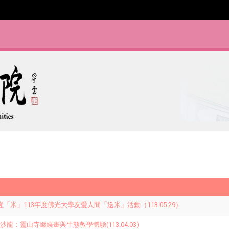
豈「米」113年度佛光大學友愛人間「送米」活動（113.05.29）
龍：靈山寺纏繞畫與生態教學體驗(113.04.03)