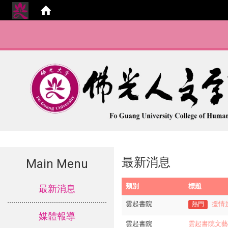
最新消息
Main Menu
:::
類別
標題
最新消息
雲起書院
援情
熱門
媒體報導
雲起書院
雲起書院文藝沙