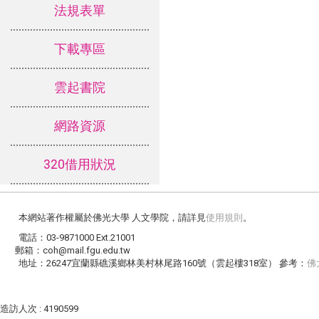
法規表單
下載專區
雲起書院
網路資源
320借用狀況
本網站著作權屬於佛光大學 人文學院，請詳見
使用規則
。
電話：03-9871000 Ext.21001
郵箱：coh@mail.fgu.edu.tw
地址：26247宜蘭縣礁溪鄉林美村林尾路160號（雲起樓318室） 參考：
佛
造訪人次 : 4190599