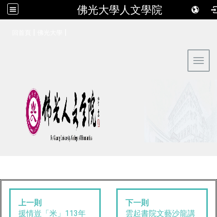
佛光大學人文學院
:::
|
|
回首頁
佛光大學
Toggl
上一則
下一則
援情豈「米」113年
雲起書院文藝沙龍講