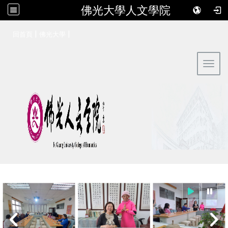
佛光大學人文學院
:::
|
|
回首頁
佛光大學
Toggl