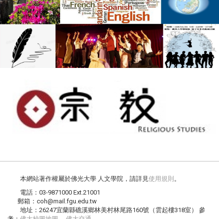
本網站著作權屬於佛光大學 人文學院，請詳見
使用規則
。
電話：03-9871000 Ext.21001
郵箱：coh@mail.fgu.edu.tw
地址：26247宜蘭縣礁溪鄉林美村林尾路160號（雲起樓318室） 參
考：
佛大校圖地圖
、
佛大交通