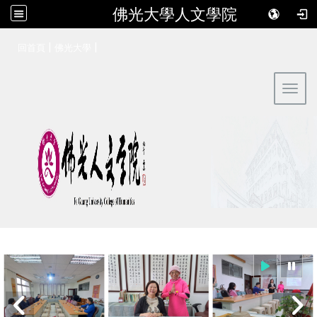
佛光大學人文學院
:::
|
|
回首頁
佛光大學
Toggl