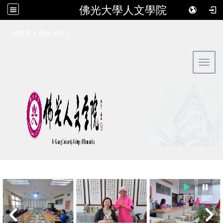
佛光大學人文學院
:::
|
|
回首頁
佛光大學
Toggl