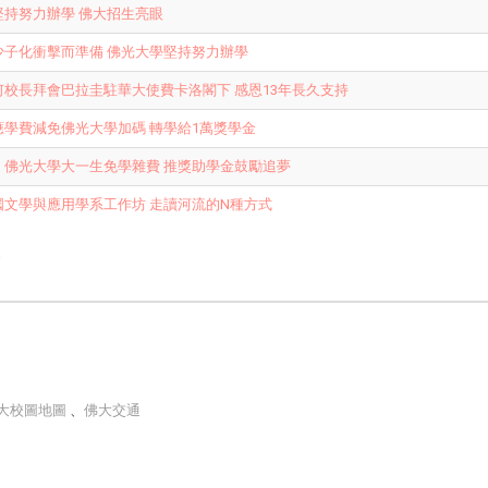
堅持努力辦學 佛大招生亮眼
少子化衝擊而準備 佛光大學堅持努力辦學
校長拜會巴拉圭駐華大使費卡洛閣下 感恩13年長久支持
學費減免佛光大學加碼 轉學給1萬獎學金
】佛光大學大一生免學雜費 推獎助學金鼓勵追夢
國文學與應用學系工作坊 走讀河流的N種方式
e
大校圖地圖
、
佛大交通