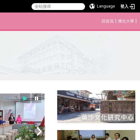
Language
登入
:::
|
|
回首頁
佛光大學