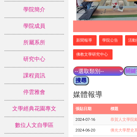
學院簡介
學院成員
:::
新聞報導
學院公告
活動
所屬系所
佛教文學研究中心
研究中心
課程資訊
停雲雅會
媒體報導
文學經典花園專文
張貼日期
標題
2024-07-16
恭賀人文學院戴
數位人文自學區
2024-06-20
佛光大學歷史