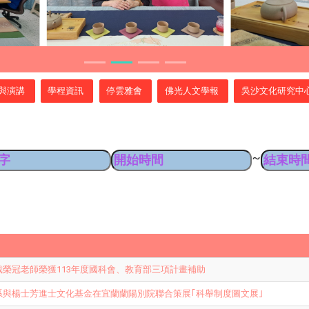
與演講
學程資訊
停雲雅會
佛光人文學報
吳沙文化研究中
~
榮冠老師榮獲113年度國科會、教育部三項計畫補助
系與楊士芳進士文化基金在宜蘭蘭陽別院聯合策展｢科舉制度圖文展｣