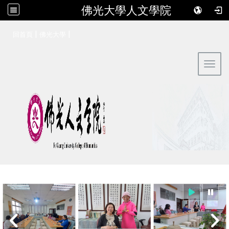
佛光大學人文學院
:::
|
|
回首頁
佛光大學
Toggl