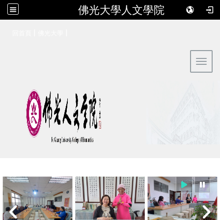
佛光大學人文學院
:::
|
|
回首頁
佛光大學
Toggl