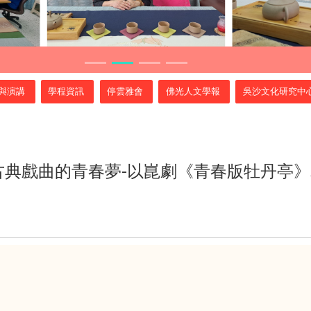
與演講
學程資訊
停雲雅會
佛光人文學報
吳沙文化研究中
古典戲曲的青春夢-以崑劇《青春版牡丹亭