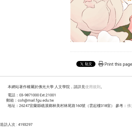
Print this pag
本網站著作權屬於佛光大學 人文學院，請詳見
使用規則
。
電話：03-9871000 Ext.21001
郵箱：coh@mail.fgu.edu.tw
地址：26247宜蘭縣礁溪鄉林美村林尾路160號（雲起樓318室） 參考：
佛
造訪人次 : 4193297