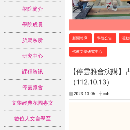
學院簡介
學院成員
:::
新聞報導
學院公告
活動
所屬系所
佛教文學研究中心
研究中心
【停雲雅會演講】
課程資訊
（112.10.13）
停雲雅會
2023-10-06
coh
文學經典花園專文
數位人文自學區