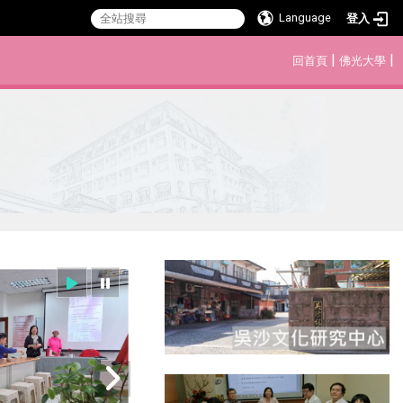
Language
登入
:::
|
|
回首頁
佛光大學