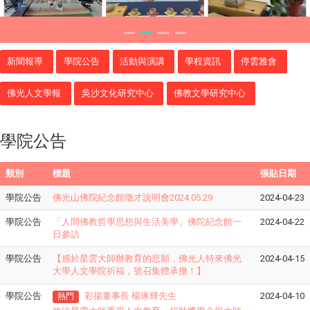
新聞報導
學院公告
活動與演講
學程資訊
停雲雅會
佛光人文學報
吳沙文化研究中心
佛教文學研究中心
學院公告
類別
標題
張貼日期
學院公告
佛光山佛院紀念館徵才說明會2024.05.29
2024-04-23
學院公告
「人間佛教哲學思想與生活美學」佛陀紀念館一
2024-04-22
日參訪
學院公告
【感於
星雲大師辦教育的悲願
，
佛光人特來佛光
2024-04-15
大學人文學院祈福
，號召集體
承擔
】
！
學院公告
彩揚董事長 楊琢輝先生
2024-04-10
熱門