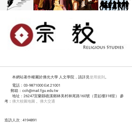
本網站著作權屬於佛光大學 人文學院，請詳見
使用規則
。
電話：03-9871000 Ext.21001
郵箱：coh@mail.fgu.edu.tw
地址：26247宜蘭縣礁溪鄉林美村林尾路160號（雲起樓318室） 參
考：
佛大校圖地圖
、
佛大交通
造訪人次 : 4194891