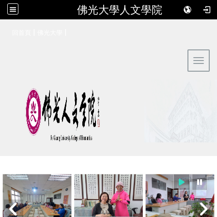
佛光大學人文學院
:::
|
|
回首頁
佛光大學
Toggl