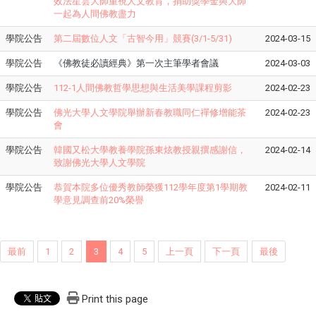
效法星雲大師重視人文教育，捐助獎學金與大師
一起為人間佛教盡力
學院公告
第二屆數位人文「古智今用」競賽(3/1-5/31)
2024-03-15
學院公告
《佛教徒必讀經典》第一次主筆學者會議
2024-03-03
學院公告
112-1人間佛教哲學思想與生活美學課程剪影
2024-02-23
學院公告
佛光大學人文學院舉辦新春教職同仁禪修增能茶
2024-02-23
會
學院公告
韓國又松大學教養學院孫東炫教授親撰感謝信，
2024-02-14
致謝佛光大學人文學院
學院公告
恭賀本院多位優秀教師榮獲112學年度第1學期教
2024-02-11
學意見調查前20%榮譽
最前
1
2
3
4
5
上一頁
下一頁
最後
Print this page