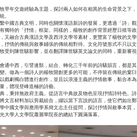
牧早年交遊經驗為主題，探討兩人如何在相異的生命背景之下，
統。
繫中國古典文明，同時也關懷漢語新詩的發展，更透過「詩」觀
有獨特的「抒情」框架。同樣的，楊牧的創作背景經歷日殖等政
，又融合古典漢語文學及西洋文學等素材，更豐富了楊牧的文學
，抒情的傳統與敘事鋪張的傳統相對待。文化符號形式不只以文
牧受到陳世驤影響，並在翻譯陳世驤英文論文的同時，重新審視
會通中西，引譬連類，結合、轉化三千年前的詩騷韻言，都是其
變。做為一個詩人的楊牧開創更多的可能，不停留在傳統的窠臼
以戲劇獨白體進行創作，並且以浪漫主義的抒情敘事，黏合本為
量，體現登峰造極的詩藝。
典，秉持無政府主義。從語言中典故及物色呈現抒情詩特色。詩
將文言材料加以剪裁組合，綴以當下言說的語言，使它們如出鄭
學中國文學與應用學系簡文志主任提問，探討抒情與敘事本質，
光大學人文學院蕭麗華院長的總結下圓滿落幕。