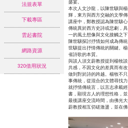
盛宴。
法規表單
本次人文沙龍，以陳世驤與楊
輝，東方與西方交融的文學傳
下載專區
講座中，鄭教授認為陳世驤心
傳統異於西方史詩或悲劇，具
雲起書院
一的風土想像與文化接觸之下
陳世驤探討抒情如何成為傳統
世驤提出抒情傳統的關鍵。楊
網路資源
省詩歌的本質。
與談人須文蔚教授提到楊牧談
320借用狀況
共感，不因文化的差異而有改
做到對於詩的跨越。楊牧不只
事傳統，從混合的文體尋找力
就抒情傳統言，以言志承載經
書，顯現古人的理想性格，並
最後講座交流時間，由佛光大
蔚教授相互切磋激盪，並在佛