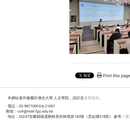
Print this pag
本網站著作權屬於佛光大學 人文學院，請詳見
使用規則
。
電話：03-9871000 Ext.21001
郵箱：coh@mail.fgu.edu.tw
地址：26247宜蘭縣礁溪鄉林美村林尾路160號（雲起樓318室） 參考：
佛