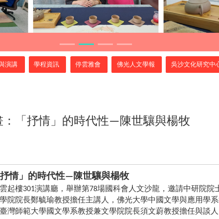
與演講
學程資訊
停雲雅會
佛光人文學報
吳沙文化研究中
畫：「抒情」的時代性
陳世驤與楊牧
—
抒情」的時代性
陳世驤與楊牧
—
雲起樓
演講廳，舉辦第
場國科會人文沙龍，邀請中研院院
301
78
學院院長鄭毓瑜教授擔任主講人，佛光大學中國文學與應用學系
臺灣師範大學國文學系教授兼文學院院長須文蔚教授擔任與談人