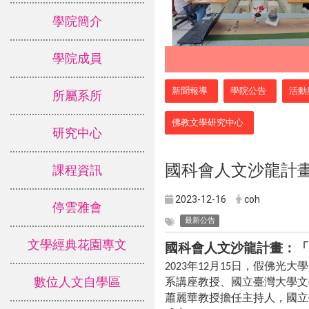
學院簡介
學院成員
:::
新聞報導
學院公告
活動
所屬系所
佛教文學研究中心
研究中心
國科會人文沙龍計
課程資訊
2023-12-16
coh
停雲雅會
最新公告
文學經典花園專文
國科會人文沙龍計畫：「
年
月
日，假佛光大學
2023
12
15
數位人文自學區
系講座教授、國立臺灣大學文
蕭麗華教授擔任主持人，國立