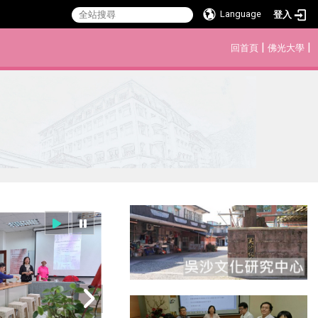
Language
登入
:::
|
|
回首頁
佛光大學