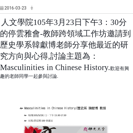
2016-03-23
人文學院
105
年
3
月
23
日下午
3
：
30
分
的停雲雅會
-
教師跨領域工作坊邀請到
歷史學系韓獻博老師分享他最近的研
究方向與心得
,
討論主題為：
Masculinities in Chinese History.
歡迎有興
趣的老師同學一起參與討論.