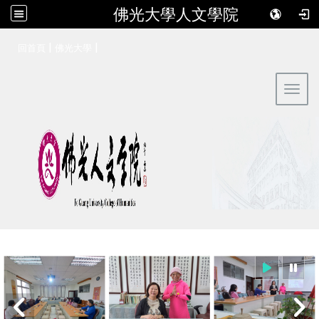
佛光大學人文學院
:::
|
|
回首頁
佛光大學
Toggl