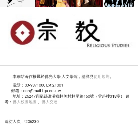
本網站著作權屬於佛光大學 人文學院，請詳見
使用規則
。
電話：03-9871000 Ext.21001
郵箱：coh@mail.fgu.edu.tw
地址：26247宜蘭縣礁溪鄉林美村林尾路160號（雲起樓318室） 參
考：
佛大校圖地圖
、
佛大交通
造訪人次 : 4206230