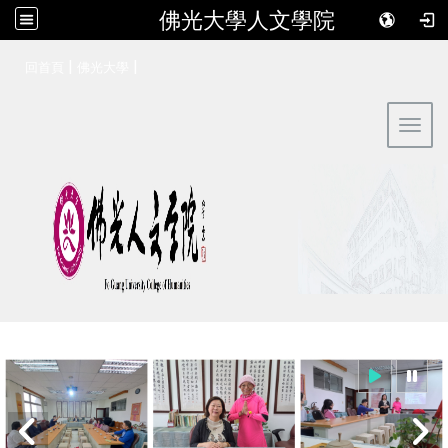
佛光大學人文學院
:::
|
|
回首頁
佛光大學
Toggl