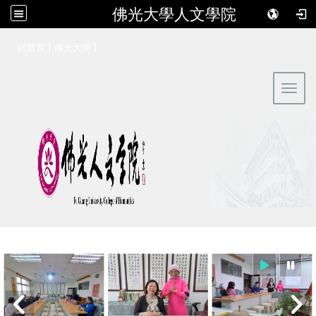
佛光大學人文學院
:::
|
|
回首頁
佛光大學
Toggl