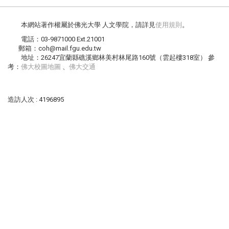
本網站著作權屬於佛光大學 人文學院，請詳見
使用規則
。
電話：03-9871000 Ext.21001
郵箱：coh@mail.fgu.edu.tw
地址：26247宜蘭縣礁溪鄉林美村林尾路160號（雲起樓318室） 參
考：
佛大校圖地圖
、
佛大交通
造訪人次 : 4196895