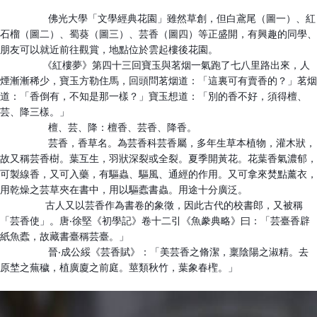
佛光大學「文學經典花園」雖然草創，但白鳶尾（圖一）、紅
石榴（圖二）、蜀葵（圖三）、芸香（圖四）等正盛開，有興趣的同學、
朋友可以就近前往觀賞，地點位於雲起樓後花園。
《紅樓夢》第四十三回寶玉與茗烟一氣跑了七八里路出來，人
煙漸漸稀少，寶玉方勒住馬，回頭問茗烟道：「這裏可有賣香的？」茗烟
道：「香倒有，不知是那一樣？」寶玉想道：「別的香不好，須得檀、
芸、降三樣。」
檀、芸、降：檀香、芸香、降香。
芸香，香草名。為芸香科芸香屬，多年生草本植物，灌木狀，
故又稱芸香樹。葉互生，羽狀深裂或全裂。夏季開黃花。花葉香氣濃郁，
可製線香，又可入藥，有驅蟲、驅風、通經的作用。又可拿來焚點薰衣，
用乾燥之芸草夾在書中，用以驅蠹書蟲。用途十分廣泛。
古人又以芸香作為書卷的象徵，因此古代的校書郎，又被稱
「芸香使」。唐‧徐堅《初學記》卷十二引《魚豢典略》曰：「芸臺香辟
紙魚蠹，故藏書臺稱芸臺。」
晉‧成公綏《芸香賦》：「美芸香之脩潔，稟陰陽之淑精。去
原埜之蕪穢，植廣廈之前庭。莖類秋竹，葉象春檉。」