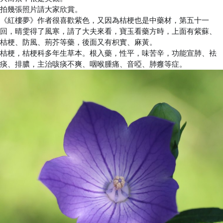
拍幾張照片請大家欣賞。
《紅樓夢》作者很喜歡紫色，又因為桔梗也是中藥材，第五十一
回，晴雯得了風寒，請了大夫來看，寶玉看藥方時，上面有紫蘇、
桔梗、防風、荊芥等藥，後面又有枳實、麻黃。
桔梗，桔梗科多年生草本。根入藥，性平，味苦辛，功能宣肺、袪
痰、排膿，主治咳痰不爽、咽喉腫痛、音啞、肺癰等症。