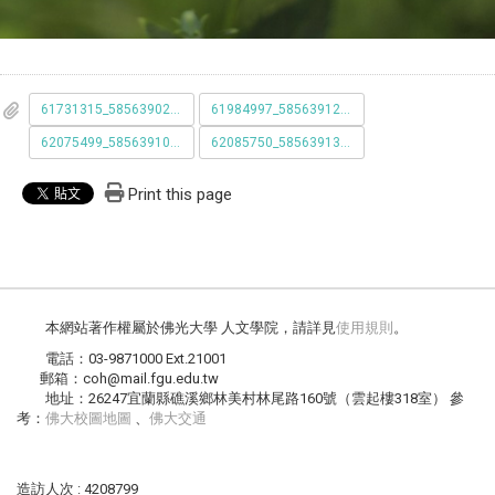
61731315_585639021844080_1428373695922962432_n__1_.jpg
61984997_585639128510736_7188948579673702400_n.jpg
62075499_585639108510738_4820601448272232448_n.jpg
62085750_585639138510735_4355761943894556672_n.jpg
Print this page
本網站著作權屬於佛光大學 人文學院，請詳見
使用規則
。
電話：03-9871000 Ext.21001
郵箱：coh@mail.fgu.edu.tw
地址：26247宜蘭縣礁溪鄉林美村林尾路160號（雲起樓318室） 參
考：
佛大校圖地圖
、
佛大交通
造訪人次 : 4208799