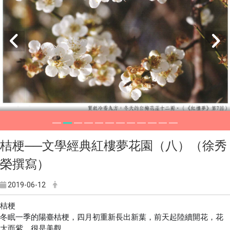
桔梗──文學經典紅樓夢花園（八）（徐秀
榮撰寫）
2019-06-12
桔梗
冬眠一季的陽臺桔梗，四月初重新長出新葉，前天起陸續開花，花
大而紫，很是美觀。