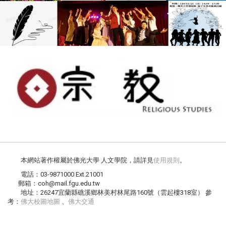
本網站著作權屬於佛光大學 人文學院，請詳見
使用規則
。
電話：03-9871000 Ext.21001
郵箱：coh@mail.fgu.edu.tw
地址：26247宜蘭縣礁溪鄉林美村林尾路160號（雲起樓318室） 參
考：
佛大校圖地圖
、
佛大交通