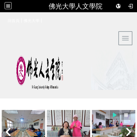
佛光大學人文學院
:::
|
|
回首頁
佛光大學
Toggl