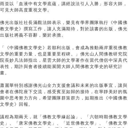
雨並以「血液中有文學底蘊，講經說法引人入勝」形容大師，
可見大師高度重視文學。
佛光出版社社長滿觀法師表示，樂見有學界團隊執行《中國佛
教文學史》撰寫工作，讓人充滿期待，對於該書的出版，佛光
出版社將義不容辭，樂於承擔。
「《中國佛教文學史》若順利出版，會成為推動兩岸重視佛教
文學的重要力量，也是重要里程碑。」佛光山人間佛教研究院
院長妙凡法師指出，星雲大師的文學著作在當代僧侶中深具代
表性，期許與會者後續能展開大師人間佛教文學史的研究計
畫。
蕭麗華特別感謝佛光山全力支援會議和未來的出版事宜，讓與
會者在佛陀座下交流，感受賓至如歸的接待，在寧靜美好的氛
圍中思考努力方向，希望團隊群策群力，如期推出《中國佛教
文學史》回報。
議程為期兩天，就「佛教文學緣起論」、「六朝時期佛教文學
史」、「唐宋佛教文學史」、「近世佛教文學」、「佛教文學