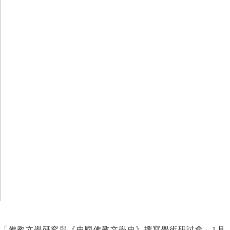
「佛教文學研究與《中國佛教文學史》撰寫學術研討會」1月