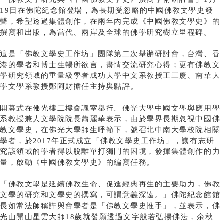
19日在佛陀紀念館登場，為長期受忽略的中國佛教文學史發
聲，希望透過集體創作，在兩年內完成《中國佛教文學史》的
撰寫和出版，為當代、兩岸及全球的佛學研究樹立里程碑。
這是「佛教文學史工作坊」團隊第二次舉辦研討會，台灣、香
港的學者和博士生暢所欲言，盡情交流研究心得；更有佛教文
學研究領域的重量級學者成功大學中文系教授王三慶、南華大
學文學系教授鄭阿財擔任主持與點評。
開幕式在佛光樓二樓會議室舉行。佛光大學中國文學與應用學
系教授兼人文學院院長蕭麗華表示，由於學界長期忽視中國佛
教文學史，在佛光大學師生呼籲下，號召北中南大學校院相關
學者，於2017年正式成立「佛教文學史工作坊」，讓有志研
究該領域的學者得以脫離單打獨鬥的困境，發揮集體創作的力
量，啟動《中國佛教文學史》的編寫任務。
「佛教文學是延續佛教生命、促進經典再生的主要助力，佛教
文學的研究和文學史的撰寫，可謂意義深遠。」佛陀紀念館館
長如常法師稱許與會學者是「佛教文學史推手」，並表示，佛
光山開山星雲大師18歲就發願透過文字般若弘揚佛法，余秋