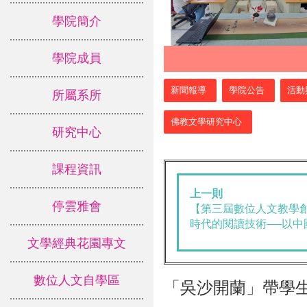
學院簡介
學院成員
:::
新聞報導
學院公告
活動
所屬系所
佛教文學研究中心
研究中心
課程資訊
上一則
停雲雅會
【第三屆數位人文教學
時代的閱讀技術──以中
文學經典花園專文
數位人文自學區
「吳沙開蘭」帶學生