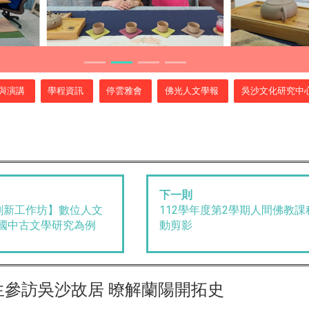
與演講
學程資訊
停雲雅會
佛光人文學報
吳沙文化研究中
下一則
創新工作坊】數位人文
112學年度第2學期人間佛教
國中古文學研究為例
動剪影
參訪吳沙故居 暸解蘭陽開拓史