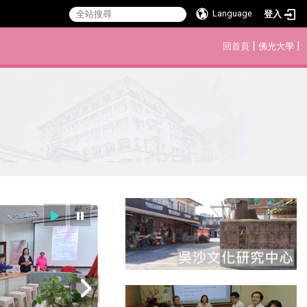
Language
登入
:::
|
|
回首頁
佛光大學