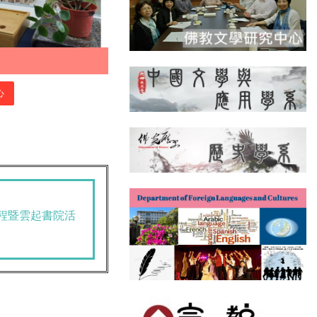
心
課程暨雲起書院活