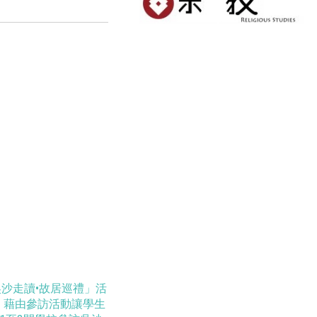
吳沙走讀•故居巡禮」活
，藉由參訪活動讓學生