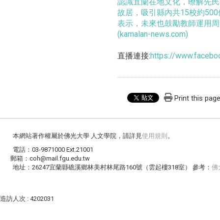
認識宜蘭在地文化，暸解先民
故居，吸引縣內共15校約5
表示，未來也鼓勵教師運用周
(kamalan-news.com)
直播連接:
https://www.faceb
Print this pag
本網站著作權屬於佛光大學 人文學院，請詳見
使用規則
。
電話：03-9871000 Ext.21001
郵箱：coh@mail.fgu.edu.tw
地址：26247宜蘭縣礁溪鄉林美村林尾路160號（雲起樓318室） 參考：
佛
造訪人次 : 4202031