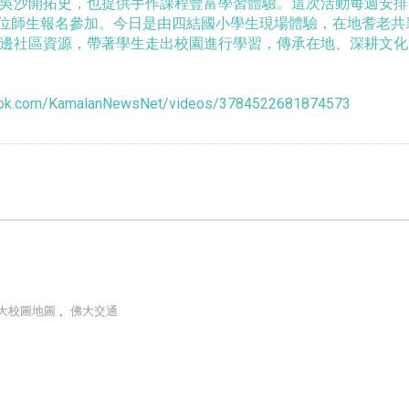
吳沙開拓史，也提供手作課程豐富學習體驗。這次活動每週安排
00位師生報名參加。今日是由四結國小學生現場體驗，在地耆老
邊社區資源，帶著學生走出校園進行學習，傳承在地、深耕文化。
ook.com/KamalanNewsNet/videos/3784522681874573
e
大校圖地圖
、
佛大交通