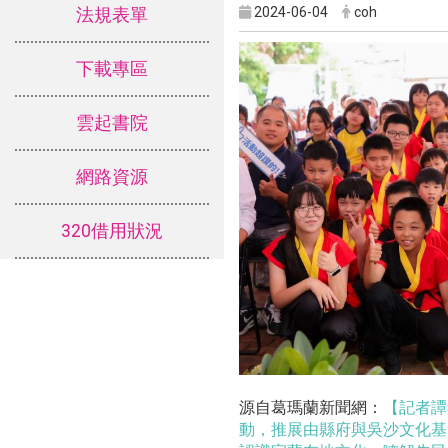
2024-06-04
coh
法規表單
下載專區
雲起書院
網路資源
320借用狀況
源自葛瑪蘭新聞網：
【記者譚
動，推展由縣府與吳沙文化基