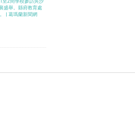
1至2間學校參訪吳沙
共襄盛舉。縣府教育處
 | 葛瑪蘭新聞網