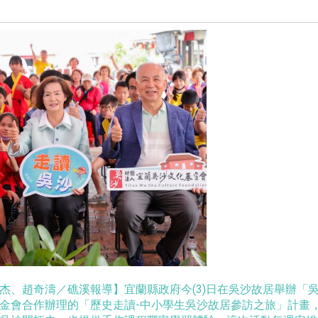
杰、趙奇濤／礁溪報導】宜蘭縣政府今(3)日在吳沙故居舉辦「
金會合作辦理的「歷史走讀-中小學生吳沙故居參訪之旅」計畫