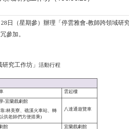
月
28
日（星期參）辦理「停雲雅會
-
教師跨領域研
撥冗參加。
域研究工作坊
」
活動行程
車
雲起樓
學
-
宜蘭戲劇館
八達通遊覽車
停靠
:
林美寮、礁溪火車站、轉
以供老師們方便搭乘
)
劇館
宜蘭戲劇館