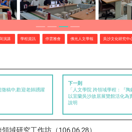
與演講
學程資訊
停雲雅會
佛光人文學報
吳沙文化研究中
下一則
徵稿中,歡迎老師踴躍
「人文學院 跨領域學程：『陶鑄
以宜蘭吳沙故居展覽館活化為
說明
域研究工作坊（106.06.28）