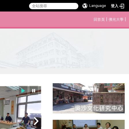
Language
登入
:::
|
|
回首頁
佛光大學