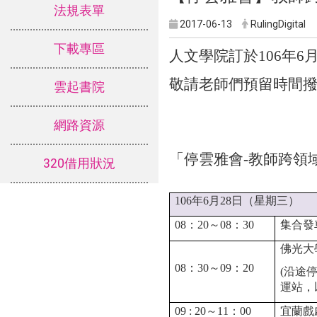
法規表單
2017-06-13
RulingDigital
下載專區
人文學院訂於
106
年
6
敬請老師們預留時間
雲起書院
網路資源
「
停雲雅會
-
教師跨領
320借用狀況
106
年
6
月
28
日（星期三）
08
：
20
～
08
：
30
集合發
佛光大
08
：
30
～
09
：
20
(
沿途
運站，
09 : 20
～
11
：
00
宜蘭戲