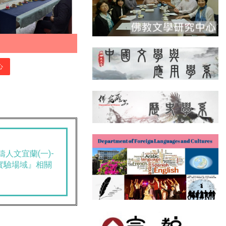
心
人文宜蘭(一)-
實驗場域』相關