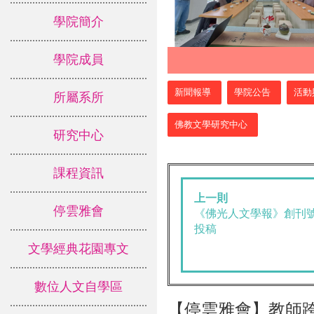
學院簡介
學院成員
:::
新聞報導
學院公告
活動
所屬系所
佛教文學研究中心
研究中心
課程資訊
上一則
停雲雅會
《佛光人文學報》創刊號
投稿
文學經典花園專文
數位人文自學區
【停雲雅會】教師跨領