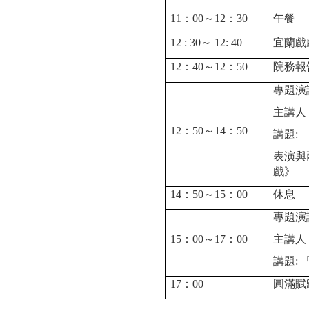
11
：
00
～
12
：
30
午餐
12 : 30
～
12: 40
宜蘭戲
12
：
40
～
12
：
50
院務報
專題演
主講人
12
：
50
～
14
：
50
講題
:
表演與
戲》
14
：
50
～
15
：
00
休息
專題演
15
：
00
～
17
：
00
主講人
講題
:
17
：
00
圓滿賦