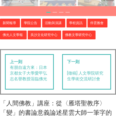
新聞報導
學院公告
活動與演講
學程資訊
停雲雅會
佛光人文學報
吳沙文化研究中心
佛教文學研究中心
上一則
下一則
有朋自遠方來：日本
[徵稿] 人文學院研究
京都女子大學
愛甲弘
生學術交流研討會
志名譽教授蒞臨佛光
「人間佛教」講座：從〈雁塔聖教序〉
「變」的書論意義論述星雲大師一筆字的