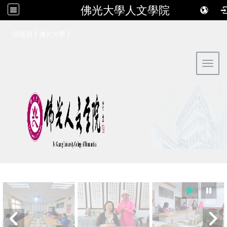
佛光大學人文學院
:::
|
|
回首頁
佛光大學
Toggl