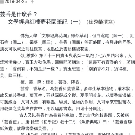
2018-04-25
芸香是什麼香？
──文學經典紅樓夢花園筆記（一）
（徐秀榮撰寫）
佛光大學「文學經典花園」雖然草創，但白鳶尾（圖一）、紅
石榴（圖二）、蜀葵（圖三）、芸香（圖四）等正盛開，有興趣的同學、
朋友可以就近前往觀賞，地點位於雲起樓後花園。
《紅樓夢》第四十三回寶玉與茗烟一氣跑了七八里路出來，人
煙漸漸稀少，寶玉方勒住馬，回頭問茗烟道：「這裏可有賣香的？」茗烟
道：「香倒有，不知是那一樣？」寶玉想道：「別的香不好，須得檀、
芸、降三樣。」
檀、芸、降：檀香、芸香、降香。
芸香，香草名。為芸香科芸香屬，多年生草本植物，灌木狀，
故又稱芸香樹。葉互生，羽狀深裂或全裂。夏季開黃花。花葉香氣濃郁，
可製線香，又可入藥，有驅蟲、驅風、通經的作用。又可拿來焚點薰衣，
用乾燥之芸草夾在書中，用以驅蠹書蟲。用途十分廣泛。
古人又以芸香作為書卷的象徵，因此古代的校書郎，又被稱
「芸香使」。唐‧徐堅《初學記》卷十二引《魚豢典略》曰：「芸臺香辟
紙魚蠹，故藏書臺稱芸臺。」