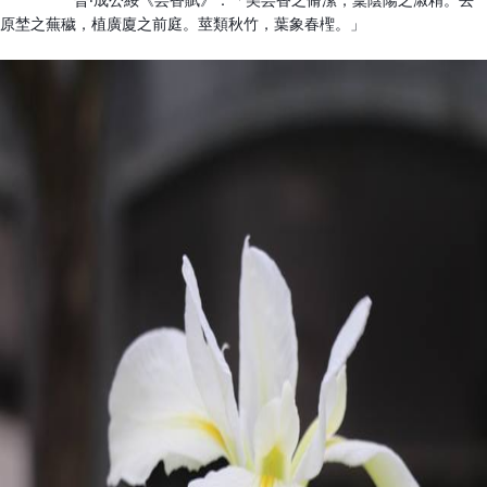
晉‧成公綏《芸香賦》：「美芸香之脩潔，稟陰陽之淑精。去
原埜之蕪穢，植廣廈之前庭。莖類秋竹，葉象春檉。」