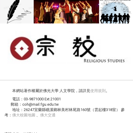
本網站著作權屬於佛光大學 人文學院，請詳見
使用規則
。
電話：03-9871000 Ext.21001
郵箱：coh@mail.fgu.edu.tw
地址：26247宜蘭縣礁溪鄉林美村林尾路160號（雲起樓318室） 參
考：
佛大校圖地圖
、
佛大交通