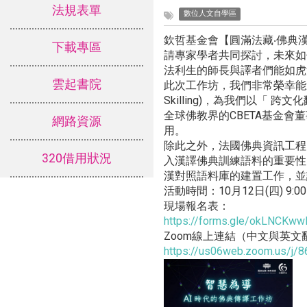
法規表單
數位人文自學區
欽哲基金會【圓滿法藏‧佛典漢譯
下載專區
請專家學者共同探討，未來如
法利生的師長與譯者們能如虎
雲起書院
此次工作坊，我們非常榮幸能邀請
Skilling)，為我們以
全球佛教界的CBETA基金會
網路資源
用。
除此之外，法國佛典資訊工程師文
320借用狀況
入漢譯佛典訓練語料的重要性。最
漢對照語料庫的建置工作，並
活動時間：10月12日(四) 9:0
現場報名表：
https://forms.gle/okLNCKw
Zoom線上連結（中文與英文
https://us06web.zoom.us/j