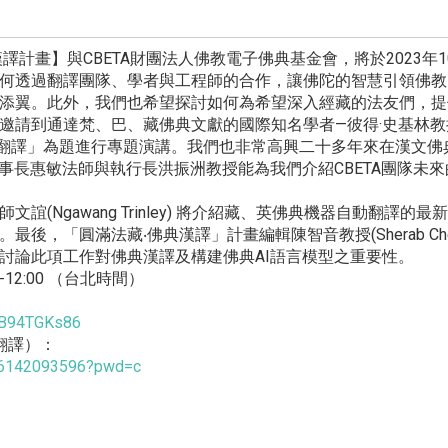
計畫】與CBETA財團法人佛教電子佛典基金會，將於2023年10
何透過翻譯團隊、學者與工程師的合作，讓佛陀的智慧引領佛教#
添翼。此外，我們也希望探討如何為希望深入經藏的法友們，提
到通達梵、巴、藏佛典文獻的國際知名學者—彼得·史基林教授(Pro
「 跨文化翻譯」為題進行專題演講。我們也非常高興二十多年來在漢文
董事長惠敏法師與執行長洪振洲教授能為我們介紹CBETA團隊未來的
誼(Ngawang Trinley) 將介紹藏、英佛典機器自動翻譯的
後，「圓滿法藏‧佛典漢譯」計畫編輯陳智音教授(Sherab Ch
討論此項工作對佛典漢譯及構建佛典AI語言模型之重要性。
0-12:00 （台北時間）
wB94TGKs86
翻譯）：
/86142093596?pwd=c