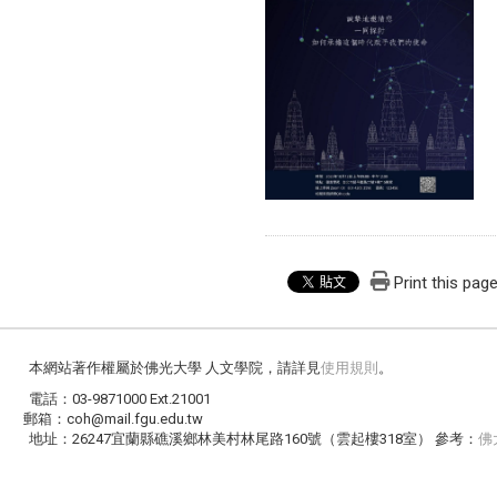
Print this pag
本網站著作權屬於佛光大學 人文學院，請詳見
使用規則
。
電話：03-9871000 Ext.21001
郵箱：coh@mail.fgu.edu.tw
地址：26247宜蘭縣礁溪鄉林美村林尾路160號（雲起樓318室） 參考：
佛