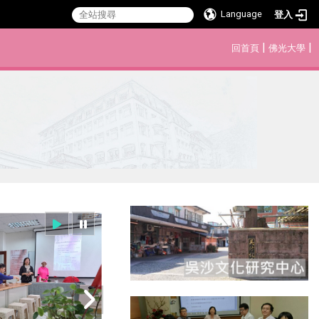
Language
登入
:::
|
|
回首頁
佛光大學