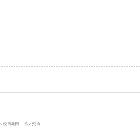
e
大校圖地圖
、
佛大交通