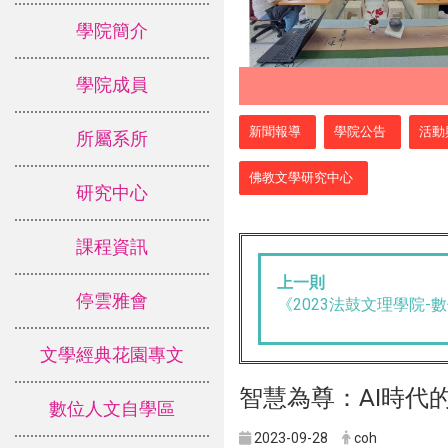
學院簡介
學院成員
:::
新聞報導
學院公告
活動
所屬系所
佛教文學研究中心
研究中心
課程資訊
上一則
停雲雅會
《2023法鼓文理學院-
文學經典花園專文
智慧為尊：AI時代的
數位人文自學區
2023-09-28
coh