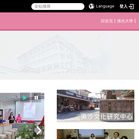
Language
登入
:::
|
|
回首頁
佛光大學