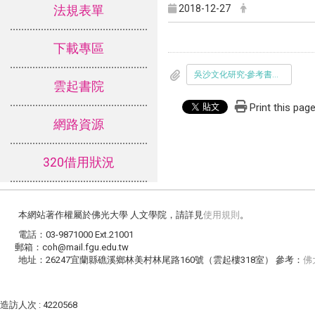
2018-12-27
法規表單
下載專區
吳沙文化研究-參考書目20181223
雲起書院
Print this pag
網路資源
320借用狀況
本網站著作權屬於佛光大學 人文學院，請詳見
使用規則
。
電話：03-9871000 Ext.21001
郵箱：coh@mail.fgu.edu.tw
地址：26247宜蘭縣礁溪鄉林美村林尾路160號（雲起樓318室） 參考：
佛
造訪人次 : 4220568