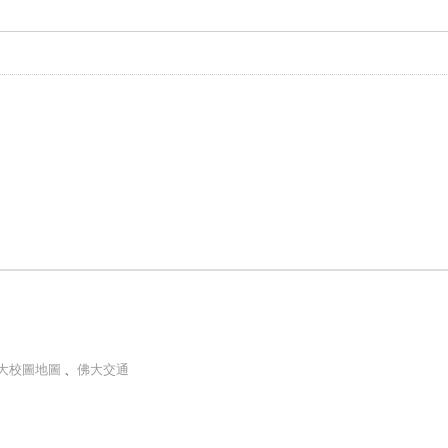
e
大校圖地圖
、
佛大交通