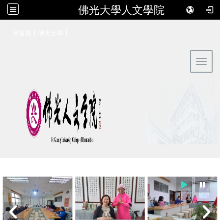
佛光大學人文學院
:::
|
|
回首頁
佛光大學
Toggl