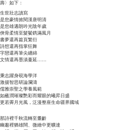
壽
〉如下：
生世壯志讀寫
是您豪情掀閱漢唐明清
是您雄邁朗吟光陰年歲
俠骨柔情至髮鬢鐫滿風月
書夢還再篇頁繁衍
詩想還再指掌狂舞
字戀還再筆尖纏綿
文情還再墨漬蔓延……
秉志躍身硯海學洋
激揚智思研論瀾濤
儒雅崇聖之學養風範
如蘸潤璀璨艷彩而耀眼的曦昇日盛
更若霽月光風，泛漫整座生命疆界國域
那詩裡千秋流轉至耋齡
幽邈裡猶雄闊、微緻中更曠達