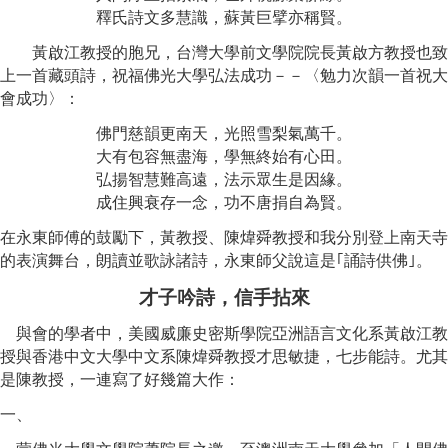
釋氏詩文多慧識，蘇黃巨擘亦稱賢
。
黃啟江
教授的胞兄
，
台灣大學前文學院院長
黃啟方
教授也致
上一首藏頭詩，祝福佛光大學弘法成功
－－〈
勉力次韻一首祝大
會成功
〉：
佛門慈韻更南天，光照雪梨氣萬千。
大有包容無盡海，學無終始有心田。
弘揚智慧難高遠，法示眾生是因緣。
成住興衰存一念，功不唐捐自為賢。
在永東師傅的鼓勵下
，
黃
教授
、
陳煒舜
教授和我分別登上南天寺
的表演舞台
，
朗讀並歌詠諸詩
，永東師父說這是｢誦詩供佛｣。
才子吟詩，信手拈來
與會的學者中
，美國威廉史密斯學院亞洲語言文化系黃啟江教
授與香港中文大學中文系
陳煒舜教授才思敏捷
，
七步能詩
。尤其
是
陳教授，一連寫了好幾篇大作
：
一
、