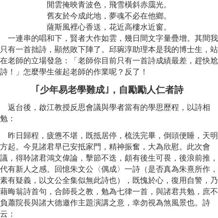
閒雲掩映青波色，飛雪橫斜赤靄光。
舊友於今成此地，夢魂不必在他鄉。
薩斯風裡心香送，花近高樓水近窗。
一連串的唱和下，賢者大作如雲，幾日間文字量疊增。其間我
只有一首拙詩，顯然敗下陣了。邱琬淳助理本是我的博士生，站
在老師的立場發急：「老師你目前只有一首詩成績最差，趕快尬
詩！」怎麼學生催起老師的作業呢？反了！
｢少年易老學難成｣，自勵勵人仁者詩
返台後，啟江教授反思會議與學者當有的學思歷程，以詩相
勉
：
昨日歸程，疲憊不堪，既抵居停，梳洗完畢，倒頭便睡，天明
方起。今見諸君早已安抵家門，精神振奮，大為欣慰。此次會
議，得聆諸君鴻文偉論，擊節不迭，頗有後生可畏，後浪前推，
代有新人之感。回憶朱文公〈偶成〉一詩（是否真為朱熹所作，
素有疑義，以文公全集似無此詩也），既愧於心，復用自警，乃
藉晦翁詩首句，合師長之教，勉為七律一首，與諸君共勉，庶不
負蕭院長與諸大德邀作主題演講之意，幸勿視為煞風景也。詩
云：