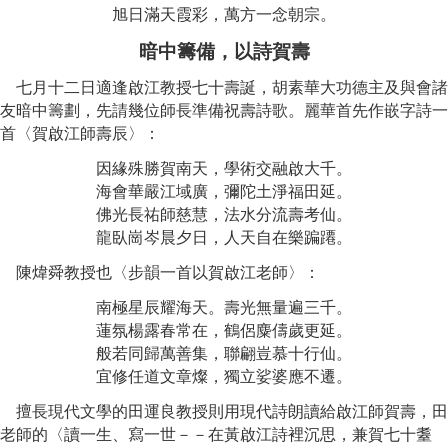
旭日滿天霞彩，萬方一念朝宗。
暗中籌備，以詩賀壽
七月十二日適逢啟江教授七十壽誕
，胡素華大功德主及與會諸
友暗中籌劃，先請幾位師長準備祝壽詩歌。
麗華首先作嵌字詩一
首
〈
賀啟江師壽辰
〉：
因緣殊勝賀南天，學術交融啟大千。
海會華嚴江域廣，彌陀土淨福田延。
佛光長祐師慈慧，法水分流壽考仙。
龍臥崗岑晨夕日，人天自在樂蹁蹮。
陳煒舜教授也
〈
步韻一首以賀啟江老師
〉：
南極星辰耀海天。壽光無量遍三千。
蓮氛楊露春常在，鶴侶麋儔歲更延。
般若同歸萬善集，聯翩豈慕十行仙。
宜修任道文章燦，獨立娑婆應不遷。
擅長現代文學的田運良教授則用現代詩朗讀給啟江師賀壽，田
老師的
〈
讀一生、寫一世
－－
在黃啟江詩裡沉思，兼賀七十耋