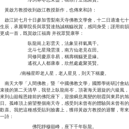
黃啟方教授收到啟江教授新作
，也傳來
和詩
：
啟江於
七月十日
參加雪梨南天寺佛教文學會，十二日適逢七十
生辰，承麗華院長與眾賢達熱誠稱觴祝賀，感同身受
；
謹用前韻
更成一首，既賀啟江福壽
并祝眾賢康寧
：
臥龍崗上彩雲天，法象呈祥氣萬千。
北斗七星飛雲漢，南方仙老見在田。
同修同慶原非易，稱壽稱觴更是緣。
遙祝人人都康泰，欣然處處聚英賢。
南極星即老人星，老人星見，則天下稱慶。
/
南天大學「人間佛教」暨「中國佛教文學」國際學術研討會結
束後的第二天清早，我登上臥龍崗岑，頂著海天迴旋的六級風，
來到山巔報恩鐘前的佛陀座下，迎接瞬息萬變的朝霞與東昇的旭
日。孤峰頂上俯望整個南天寺，感受到未曾有的體驗與未曾有的
歡喜。我把這種感受貼到臉書上，獲得黃啟方教授的迴響，寄來
一詩：
佛陀靜穆巔峰，座下千年臥龍。