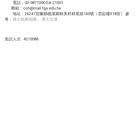
電話：03-9871000 Ext.21001
郵箱：coh@mail.fgu.edu.tw
地址：26247宜蘭縣礁溪鄉林美村林尾路160號（雲起樓318室） 參
考：
佛大校圖地圖
、
佛大交通
造訪人次 : 4215086