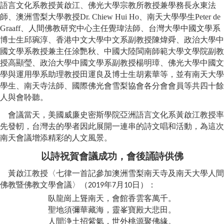
語言文化系教授黃啟江、佛光大學宗教所教授兼學務長永東法
師、澳洲雪梨大學教授
Dr. Chiew Hui Ho
、南天大學學生
Peter de
Graaff
、人間佛教研究中心主任覺瑋法師、台灣大學中
國文學系
博士生邱琬淳、香港中文大學中
文系副
教授陳煒舜、政治大學中
國文學系
教授兼主任涂艷秋、中國大陸閩南師範大學文學院副教
授高顯瑩、政治大學中國文學系副教授楊明璋、佛光大學中國文
學與運用學系助理教授田運良及博士生胡素華等，並有南天大學
學生、南天寺法師、國際佛光會雪梨協會各分會會員等共四十餘
人與會聆聽。
會議當天，美國威廉史密斯學院亞洲語言文化系黃啟江教授率
先發軔，台灣去的學者因此展開一連串的詩文唱和活動，為這次
南天會議增添精彩的人文風景。
以詩祝賀會議成功，會後誦詩供佛
黃啟江教授〈
七律一首記參加澳洲雪梨南天寺及南天大學人間
佛教暨佛教文學會議
〉
（
年
月
日
）：
2019
7
10
臥龍崗上聳南天，會館香雲客萬千。
聖地須彌華藏海，靈峯寶殿大悲田。
人間浄土招紫氣，世外桃源聚佛緣。