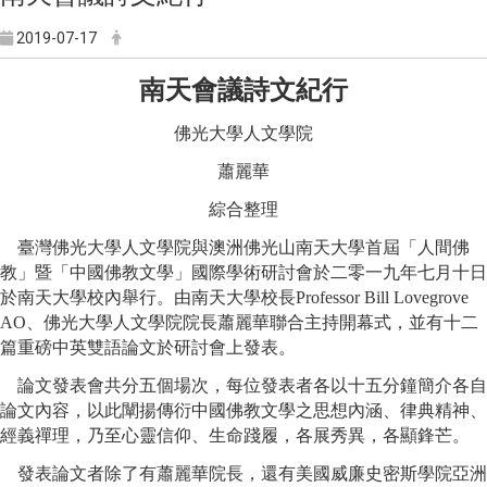
2019-07-17
南天會議詩文紀行
佛光大學人文學院
蕭麗華
綜合整理
臺灣佛光大學人文學院與澳洲佛光山南天大學首屆「人間佛
教」暨「中國佛教文學」國際學術研討會於二零一九年七月十日
於南天大學校內舉行。由南天大學校長
Professor Bill Lovegrove
AO
、佛光大學人文學院院長蕭麗華聯合主持開幕式，並有十二
篇重磅中英雙語論文於研討會上發表。
論文發表會共分五個場次，每位發表者各以十五分鐘簡介各自
論文內容，以此闡揚傳衍中國佛教文學之思想內涵、律典精神、
經義禪理，乃至心靈信仰、生命踐履，各展秀異，各顯鋒芒。
發表論文者除了有蕭麗華院長，還有美國威廉史密斯學院亞洲