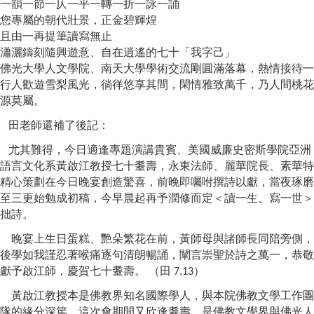
一韻一節一仄一平一轉一折一詠一誦
您專屬的朝代壯景，正金碧輝煌
且由一再提筆讀寫無止
瀟灑鑄刻隨興遊意、自在逍遙的七十「我字己」
佛光大學人文學院、南天大學學術交流剛圓滿落幕，熱情接待一
行人歡遊雪梨風光，徜徉悠享其間，閑情雅致萬千，乃人間桃花
源莫屬。
田老師還補了後記
：
尤其難得，今日適逢專題演講貴賓、美國威廉史密斯學院亞洲
語言文化系黃啟江教授七十耋壽，永東法師、麗華院長、素華特
精心策劃在今日晚宴創造驚喜，前晚即囑咐撰詩以獻，當夜琢磨
至三更始勉成初稿，今早晨起再予潤修而定＜讀一生、寫一世＞
拙詩。
晚宴上生日蛋糕、艷朵繁花在前，黃師母與諸師長同陪旁側，
後學如我謹忍著喉痛逐句清朗暢誦，闡言崇聖於詩之萬一，恭敬
獻予啟江師，慶賀七十耋壽。
（田
）
7.13
黃啟江教授本是佛教界知名國際學人，與本院佛教文學工作團
隊的緣分深篤，這次會期間又欣逢耋壽，是佛教文學界與佛光人