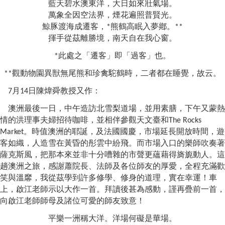
藍天碧水澳東洋，大日如來壯氣場。
萬象全因空法界，煙花遍照普賢光。
鯨豚渡海成遷客，
熊鶴高眠入夢鄕。
*
**
揮手從茲離勝境，南天自在我心窗。
此處之「遷客」即「過客」也。
*
觀動物園異獣無尾熊和珍禽駝鶴時，二者都在睡覺，故云。
**
月
日
陳煒舜教授
又作
：
7
14
澳洲最後一日，中午造訪北雪梨道場，並用素膳，下午又蒙熱
情的洪理事夫婦招待咖啡，並相伴參觀天文臺和
The Rocks
。時值澳洲的耶誕，及法國國慶，市場延長開放時間，遊
Market
客如織，人造雪在黃昏的彤雲中紛飛。而市場入口的樂師吹奏著
薩克斯風，把那本來並非十分嘈雜的市聲更蘊藉得旖旎動人。這
趟澳洲之旅，感謝蕭院長、法師及各位師友的厚愛，全程充滿歡
笑與溫黁，我從茲學到許多修學、修身的道理，實在幸運！車
上，啟江老師示以大作一首。拜讀後甚為感動，謹再疊前一首，
向啟江老師師母及諸位可愛的師友致意！
平樂一洲稱大洋。洋場何礙是華場。