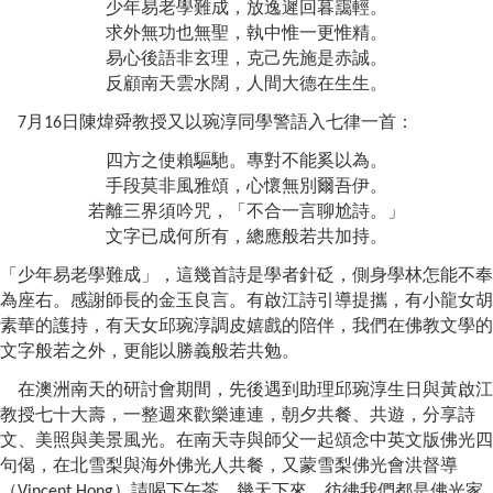
少年易老學難成，放逸遲回暮靄輕。
求外無功也無聖，執中惟一更惟精。
易心後語非玄理，克己先施是赤誠。
反顧南天雲水闊，人間大德在生生。
月
日
陳煒舜教授
又以琬淳同學警語入七律一首
：
7
16
四方之使賴驅馳。專對不能奚以為。
手段莫非風雅頌，心懷無別爾吾伊。
若離三界須吟咒，「不合一言聊尬詩。」
文字已成何所有，總應般若共加持。
「少年易老學難成」，這幾首詩是學者針砭，側身學林怎能不奉
為座右。感謝師長的金玉良言。有啟江詩引導提攜，有小龍女胡
素華的護持，有天女邱琬淳調皮嬉戲的陪伴，我們在佛教文學的
文字般若之外，更能以勝義般若共勉。
在澳洲南天的研討會期間，先後遇到助理邱琬淳生日與黃啟江
教授七十大壽，一整週來歡樂連連，朝夕共餐、共遊，分享詩
文、美照與美景風光。在南天寺與師父一起頌念中英文版佛光四
句偈，在北雪梨與海外佛光人共餐，又蒙雪梨佛光會洪督導
（
）請喝下午茶，幾天下來，彷彿我們都是佛光家
Vincent Hong