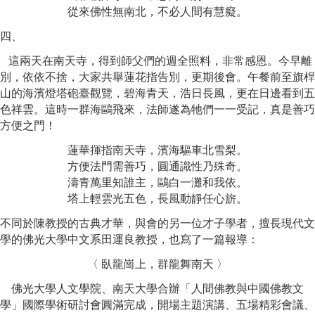
從來佛性無南北，不必人間有慧癡。
四、
這兩天在南天寺，得到師父們的週全照料，非常感恩。今早離
別，依依不捨，大家共舉蓮花指告別，更期後會。午餐前至旗桿
山的海濱燈塔砲臺觀覽，碧海青天，浩日長風，更在日邊看到五
色祥雲。這時一群海鷗飛來，法師遂為牠們一一受記，真是善巧
方便之門！
蓮華揮指南天寺，濱海驅車北雪梨。
方便法門需善巧，圓通識性乃殊奇。
濤青萬里知誰主，鷗白一灘和我依。
塔上輕雲光五色，長風動靜任心旂。
不同於
陳
教授的古典才華，與會的另一位才子學者，擅長現代文
學的佛光大學中文系
田運良
教授，也寫了一篇報導
：
〈
臥龍崗上，群龍舞南天
〉
佛光大學人文學院、南天大學合辦「人間佛教與中國佛教文
學」國際學術研討會圓滿完成，開場主題演講、五場精彩會議、