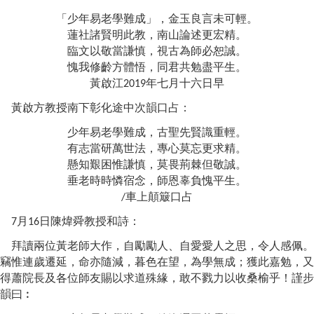
「少年易老學難成」，金玉良言未可輕。
蓮社諸賢明此教，南山論述更宏精。
臨文以敬當謙慎，視古為師必恕誠。
愧我修齡方體悟，同君共勉盡平生。
黃啟江
年
七月十六日
早
2019
黃啟方教授南下彰化途中次韻口占
：
少年易老學難成，古聖先賢識重輕。
有志當研萬世法，專心莫忘更求精。
懸知艱困惟謙慎，莫畏荊棘但敬誠。
垂老時時憐宿念，師恩辜負愧平生。
車上顛簸口占
/
月
日
陳煒舜教授
和詩
：
7
16
拜讀兩位黃老師大作，自勵勵人、自愛愛人之思，令人感佩。
竊惟連歲遷延，命亦隨減，暮色在望，為學無成；獲此嘉勉，又
得蕭院長及各位師友賜以求道殊緣，敢不戮力以收桑榆乎！謹步
韻曰︰