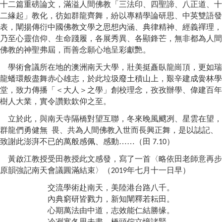
十二篇重磅論文，滿溢人間佛教「三法印、四聖諦、八正道、十
二緣起」教化，彷如群龍齊舞，紛以專精學論研思、中英雙語發
表，闡揚傳衍中國佛教文學之思想內涵、典律精神、經義禪理，
乃至心靈信仰、生命踐履，各展秀異、各顯鋒芒，無非都為人間
佛教的神聖弗屆，而善念願心地呈彩獻艷。
學術會議所在地的澳洲南天大學，壯美挺矗臥龍崗頂，更如瑞
龍蟠環般盡舞赤心雄志，於此垃圾廢土積山上，艱辛建成黌林學
堂，致力傳播「＜大人＞之學」創校理念，孜孜辦學、偉建百年
樹人大業，實令讚歎欽仰之至。
立於此，與南天寺隔橋對望互聯，冬來晚風颼冽、星雲在望，
群龍們勇健無
畏、共為人間佛教入世而長興正舞，是以誌記、
致謝此澎湃不已的萬般感佩、感動……（田
）
7.10
黃啟江教授受田教授此文感發
，
寫了一首
〈
略依田老師意再步
原韻強記南天會議圓滿結束
〉
（
年七月十一日早）
2019
交流學術赴南天，美陸港台路八千。
內典窮研皆戮力，新知闡釋若耘田。
心期萬法由中道，志效能仁結勝缘。
冷冽寒冬思未盡，橋頭佇立憶諸賢。