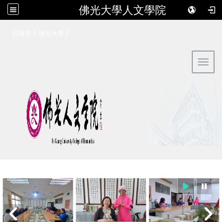
佛光大學人文學院
:::
|
|
回首頁
佛光大學
Toggl