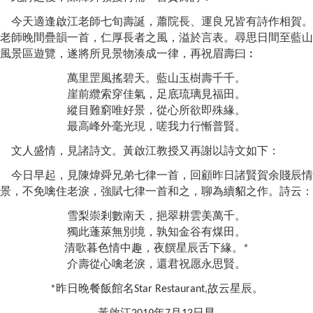
今天適逢啟江老師七旬壽誕，蕭院長、運良兄皆有詩作相賀。
老師晚間疊韻一首，仁厚長者之風，溢於言表。尋思日間至藍山
風景區遊覽，遂將所見景物湊成一律，再祝眉壽曰︰
萬里罡風搖碧天。藍山玉樹壽千千。
崖前纜索穿佳氣，足底琉璃見福田。
縱目難窮唯好景，從心所欲即殊緣。
最高峰外毫光現，嗟我力行慚普賢。
文人盛情，見諸詩文。黃啟江教授又再謝以詩文如下：
今日早起，見陳煒舜兄弟七律一首，回顧昨日諸賢賀余賤辰情
景，不免噙住老淚，強賦七律一首和之，聊為續貂之作。詩云：
雪梨崇剎數南天，挹翠耕雲美萬千。
獨此蓬萊無別境，孰知金谷有煤田。
清歌暮色情中趣，夜饌星辰舌下緣。
*
介壽從心噙老淚，還君祝愿永思賢。
昨日晚餐飯館名
故云星辰。
*
Star Restaurant,
黃啟江
年
月
日
早