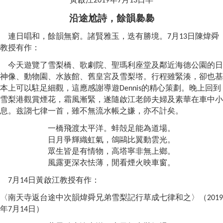
2019
7
13
沿途尬詩，餘韻裊裊
連日唱和，餘韻無窮。諸賢雅玉，迭有勝境。
月
日
陳煒舜
7
13
教授有作
：
今天遊覽了雪梨橋、歌劇院、聖瑪利座堂及鄰近海德公園的日
神像、動物園、水族館、舊皇宮及雪梨
㙮
。行程雖緊湊，卻也基
本上可以駐足細觀，這應感謝導遊
的精心策劃。晚上回到
Dennis
雪梨港觀賞煙花，霜風漸緊，遂隨啟江老師夫婦及素華在車中小
息。兹謅七律一首，雖不無流水帳之嫌，亦不計矣。
一橋飛渡太平洋。蚌殻足能為道場。
日月爭輝織虹氣，鴿鷗比翼動雲光。
眾生皆是有情物，高塔寧非無上鄉。
風露更深衣怯薄，閒看煙火映車窗。
月
日
黃啟江教授有作
：
7
14
〈
南天寺返台途中次韻煒舜兄弟雪梨記行草成七律和之
〉
（
2019
年
月
日
）
7
14