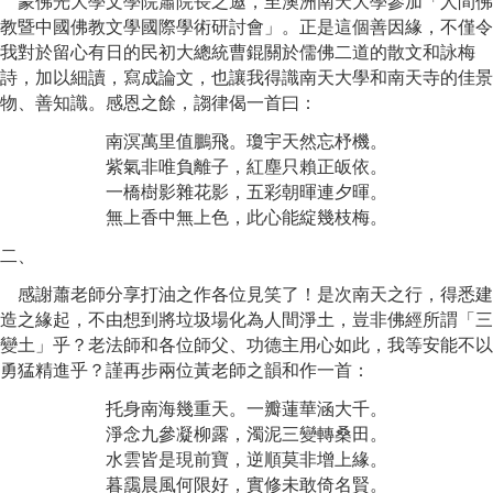
蒙佛光大學文學院蕭院長之邀，至澳洲南天大學參加「人間佛
教暨中國佛教文學國際學術研討會」。正是這個善因緣，不僅令
我對於留心有日的民初大總統曹錕關於儒佛二道的散文和詠梅
詩，加以細讀，寫成論文，也讓我得識南天大學和南天寺的佳景
物、善知識。感恩之餘，謅律偈一首曰：
南溟萬里值鵬飛。瓊宇天然忘杼機。
紫氣非唯負離子，紅塵只賴正皈依。
一橋樹影雜花影，五彩朝暉連夕暉。
無上香中無上色，此心能綻幾枝梅。
二
、
感謝蕭老師分享打油之作各位見笑了！是次南天之行，得悉建
造之緣起，不由想到將垃圾場化為人間淨土，豈非佛經所謂「三
變土」乎？老法師和各位師父、功德主用心如此，我等安能不以
勇猛精進乎？謹再步兩位黃老師之韻和作一首
：
托身南海幾重天。一瓣蓮華涵大千。
淨念九參凝柳露，濁泥三變轉桑田。
水雲皆是現前寶，逆順莫非增上緣。
暮靄晨風何限好，實修未敢倚名賢。