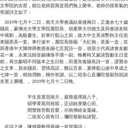
文學院的吉星，能位老師賀壽是我們無上榮幸。老師仍很客氣的
答謝詩文如下
：
年七月十二日，南天大學會議結束後兩日，正逢余七十歲
2019
賤辰，蒙佛光大學文學院蕭院長、胡素華大功德主及與會諸友暗
中籌劃，為餘慶生。於車行藍山之前，政大中文系涂艷秋主任忽
來賜茶具一套。車行途中，蕭院長除賜「大紅袍」茶葉一盒，並
與香港中大陳煒舜教授各賜七言賀詩一首，胡居士代表諸會友獻
花一束，永東法師並賜佛珠手環一副。晚餐時又蒙諸賢獻生日蛋
糕，再次獻唱不同版本之生日歌，田運良復賜長詩一首，謬贊余
之文釆，賀余賤辰。雲情高誼，難以言表，爰將藍山途中草成之
七律一首，稍加潤飾，聊作答謝。以二袓安心及彌陀發願預祝諸
友更上層樓。。
年七月十二日晚。
2019
平生首度宿南天，避壽逃禪路八千。
碩學菁英同祝嘏，迂頑鈍叟樂心田。
聞聲救苦觀音愛，示病傳経金粟緣。
二祖安心當有日，彌陀發願
祐
諸賢。
此詩之後，陳煒舜教授再補一首賀壽詩
：