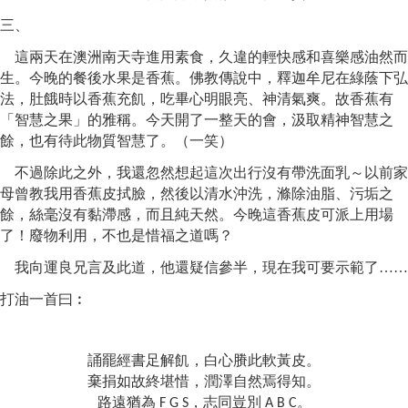
三
、
這兩天在澳洲南天寺進用素食，久違的輕快感和喜樂感油然而
生。今晚的餐後水果是香蕉。佛教傳說中，釋迦牟尼在綠蔭下弘
法，肚餓時以香蕉充飢，吃畢心明眼亮、神清氣爽。故香蕉有
「智慧之果」的雅稱。今天開了一整天的會，汲取精神智慧之
餘，也有待此物質智慧了。（一笑）
不過除此之外，我還忽然想起這次出行沒有帶洗面乳～以前家
母曾教我用香蕉皮拭臉，然後以清水沖洗，滌除油脂、污垢之
餘，絲毫沒有黏滯感，而且純天然。今晚這香蕉皮可派上用場
了！廢物利用，不也是惜福之道嗎？
我向運良兄言及此道，他還疑信參半，現在我可要示範了……
打油一首曰︰
誦罷經書足解飢
，
白心賸此軟黃皮。
棄捐如故終堪惜，潤澤自然焉得知。
路遠猶為
，志同豈別
。
F G S
A B C