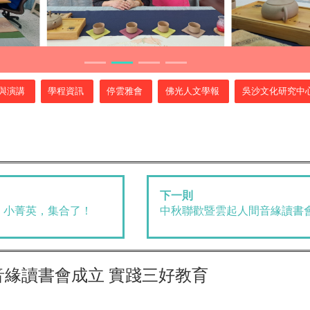
與演講
學程資訊
停雲雅會
佛光人文學報
吳沙文化研究中
下一則
》小菁英，集合了！
中秋聯歡暨雲起人間音緣讀書
緣讀書會成立 實踐三好教育