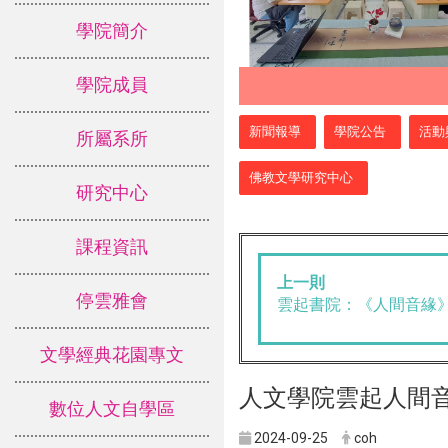
學院簡介
學院成員
:::
新聞報導
學院公告
活動
所屬系所
佛教文學研究中心
研究中心
課程資訊
上一則
停雲雅會
雲起書院：《人間音緣
文學經典花園專文
人文學院雲起人間音
數位人文自學區
2024-09-25
coh