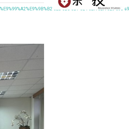
E5%AD%B8%E9%99%A2%E9%9B%B2%E8%B5%B7%E4%BA%BA%E9