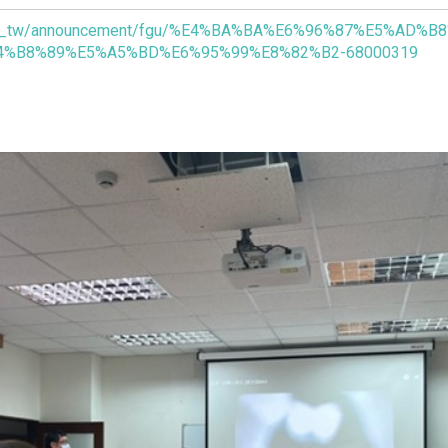
u.tw/zh_tw/announcement/fgu/%E4%BA%BA%E6%96%87%
%B8%89%E5%A5%BD%E6%95%99%E8%82%B2-68000319