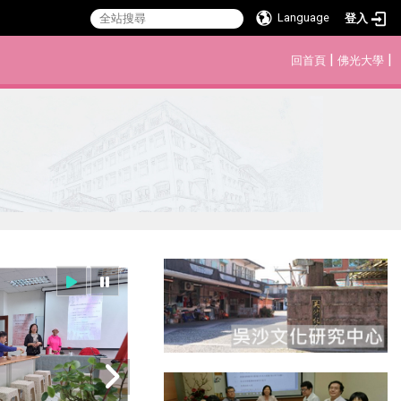
Language
登入
:::
|
|
回首頁
佛光大學