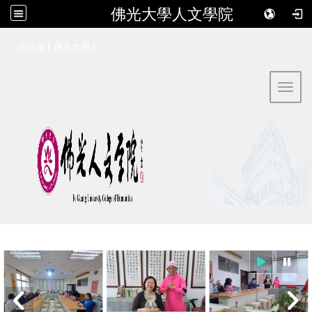
佛光大學人文學院
:::
|
|
回首頁
佛光大學
Toggl