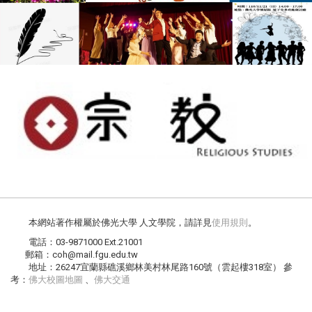
本網站著作權屬於佛光大學 人文學院，請詳見
使用規則
。
電話：03-9871000 Ext.21001
郵箱：coh@mail.fgu.edu.tw
地址：26247宜蘭縣礁溪鄉林美村林尾路160號（雲起樓318室） 參
考：
佛大校圖地圖
、
佛大交通