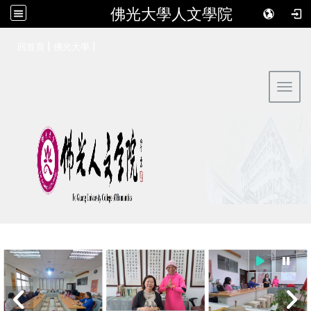
佛光大學人文學院
:::
|
|
回首頁
佛光大學
Toggl