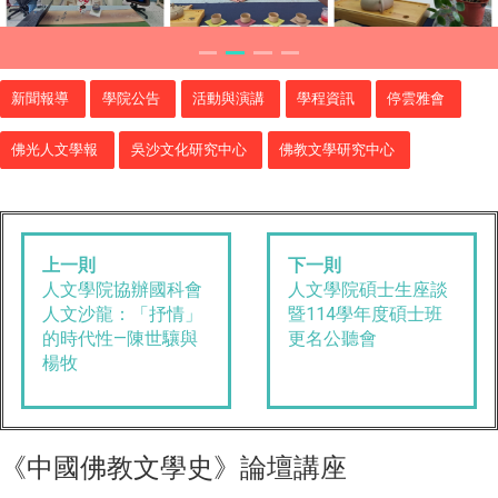
新聞報導
學院公告
活動與演講
學程資訊
停雲雅會
佛光人文學報
吳沙文化研究中心
佛教文學研究中心
上一則
下一則
人文學院協辦國科會
人文學院碩士生座談
人文沙龍：「抒情」
暨114學年度碩士班
的時代性—陳世驤與
更名公聽會
楊牧
中國佛教文學史
論壇講座
《
》