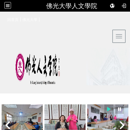
佛光大學人文學院
:::
|
|
回首頁
佛光大學
Toggl