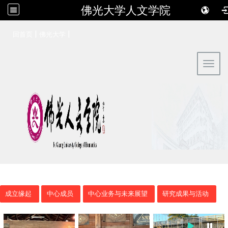
佛光大学人文学院
:::
|
|
回首页
佛光大学
Toggl
成立缘起
中心成员
中心业务与未来展望
研究成果与活动