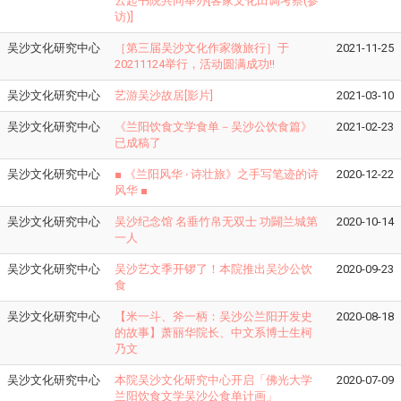
云起书院共同举办[客家文化田调考察(参
访)]
吴沙文化研究中心
［第三届吴沙文化作家微旅行］于
2021-11-25
20211124举行，活动圆满成功!!
吴沙文化研究中心
艺游吴沙故居[影片]
2021-03-10
吴沙文化研究中心
《兰阳饮食文学食单－吴沙公饮食篇》
2021-02-23
已成稿了
吴沙文化研究中心
​■ 《兰阳风华 ‧ 诗壮旅》之手写笔迹的诗
2020-12-22
风华 ■
吴沙文化研究中心
吴沙纪念馆 名垂竹帛无双士 功闢兰城第
2020-10-14
一人
吴沙文化研究中心
吴沙艺文季开锣了！本院推出吴沙公饮
2020-09-23
食
吴沙文化研究中心
【米一斗、斧一柄：吴沙公兰阳开发史
2020-08-18
的故事】萧丽华院长、中文系博士生柯
乃文
吴沙文化研究中心
本院吴沙文化研究中心开启「佛光大学
2020-07-09
兰阳饮食文学吴沙公食单计画」