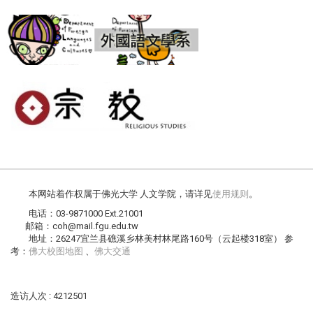
本网站着作权属于佛光大学 人文学院，请详见
使用规则
。
电话：03-9871000 Ext.21001
邮箱：coh@mail.fgu.edu.tw
地址：26247宜兰县礁溪乡林美村林尾路160号（云起楼318室） 参
考：
佛大校图地图
、
佛大交通
造访人次 : 4212501