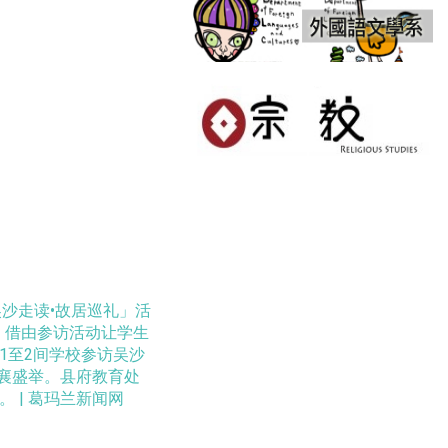
吴沙走读•故居巡礼」活
，借由参访活动让学生
1至2间学校参访吴沙
共襄盛举。县府教育处
 | 葛玛兰新闻网