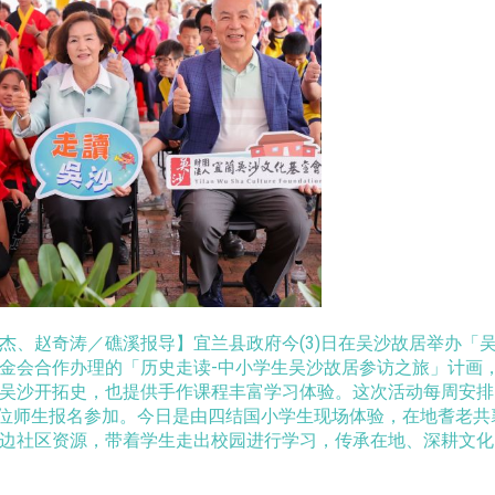
杰、赵奇涛／礁溪报导】宜兰县政府今(3)日在吴沙故居举办「
金会合作办理的「历史走读-中小学生吴沙故居参访之旅」计画
吴沙开拓史，也提供手作课程丰富学习体验。这次活动每周安排
00位师生报名参加。今日是由四结国小学生现场体验，在地耆老
边社区资源，带着学生走出校园进行学习，传承在地、深耕文化。