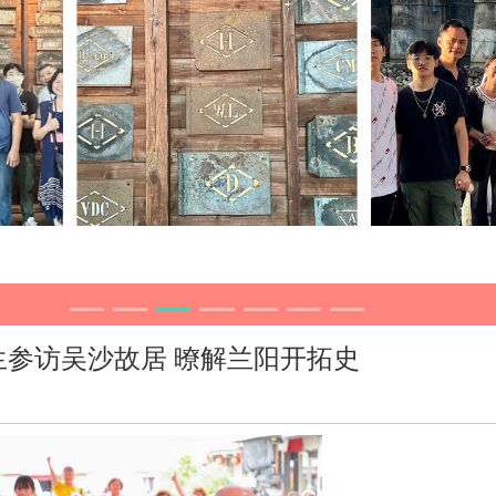
参访吴沙故居 暸解兰阳开拓史