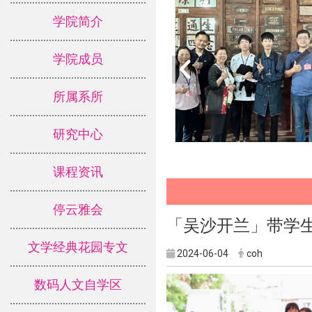
学院简介
学院成员
所属系所
研究中心
课程资讯
停云雅会
「吴沙开兰」带学生
文学经典花园专文
2024-06-04
coh
数码人文自学区