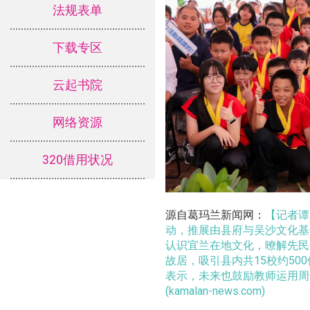
法规表单
下载专区
云起书院
网络资源
320借用状况
源自葛玛兰新闻网：
【记者谭
动，推展由县府与吴沙文化基
认识宜兰在地文化，暸解先民
故居，吸引县内共15校约5
表示，未来也鼓励教师运用周
(kamalan-news.com)