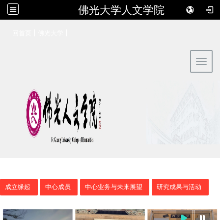
佛光大学人文学院
:::
|
|
回首页
佛光大学
Toggl
成立缘起
中心成员
中心业务与未来展望
研究成果与活动